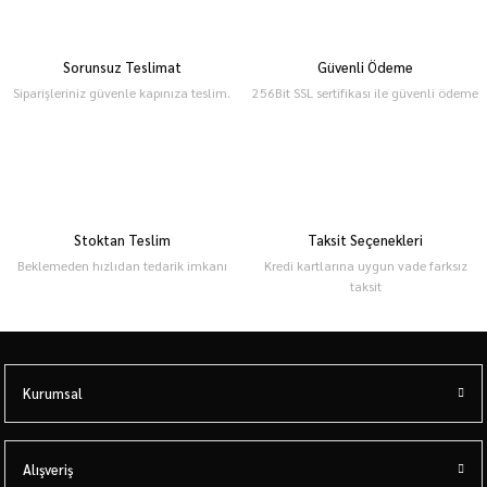
Sorunsuz Teslimat
Güvenli Ödeme
Siparişleriniz güvenle kapınıza teslim.
256Bit SSL sertifikası ile güvenli ödeme
Stoktan Teslim
Taksit Seçenekleri
Beklemeden hızlıdan tedarik imkanı
Kredi kartlarına uygun vade farksız
taksit
Kurumsal
Alışveriş