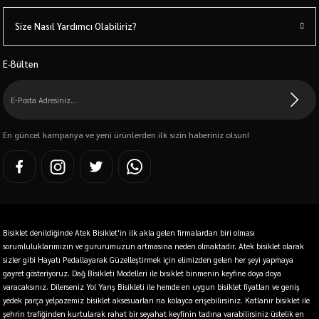
Size Nasıl Yardımcı Olabiliriz?
E-Bülten
En güncel kampanya ve yeni ürünlerden ilk sizin haberiniz olsun!
Bisiklet denildiğinde Atek Bisiklet'in ilk akla gelen firmalardan biri olması
sorumluluklarımızın ve gururumuzun artmasına neden olmaktadır. Atek bisiklet olarak
sizler gibi Hayatı Pedallayarak Güzelleştirmek için elimizden gelen her şeyi yapmaya
gayret gösteriyoruz. Dağ Bisikleti Modelleri ile bisiklet binmenin keyfine doya doya
varacaksınız. Dilerseniz Yol Yarış Bisikleti ile hemde en uygun bisiklet fiyatları ve geniş
yedek parça yelpazemiz bisiklet aksesuarları na kolayca erişebilirsiniz. Katlanır bisiklet ile
şehrin trafiğinden kurtularak rahat bir seyahat keyfinin tadına varabilirsiniz üstelik en