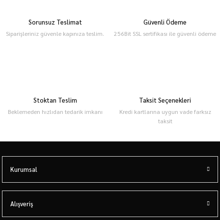
Sorunsuz Teslimat
Güvenli Ödeme
Siparişleriniz güvenle kapınıza teslim.
256Bit SSL sertifikası ile güvenli ödeme
Stoktan Teslim
Taksit Seçenekleri
Beklemeden hızlıdan tedarik imkanı
Kredi kartlarına uygun vade farksız
taksit
Kurumsal
Alışveriş