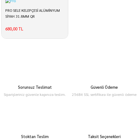
PRO SELE KELEPÇESİ ALÜMİNYUM
SİYAH 31.8MM QR
680,00 TL
Sorunsuz Teslimat
Güvenli Ödeme
Siparişleriniz güvenle kapınıza teslim.
256Bit SSL sertifikası ile güvenli ödeme
Stoktan Teslim
Taksit Seçenekleri