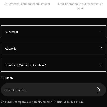
Beklemeden hızlıdan tedarik imkanı
Kredi kartlarına uygun vade farksız
taksit
Kurumsal
Alışveriş
Size Nasıl Yardımcı Olabiliriz?
E-Bülten
En güncel kampanya ve yeni ürünlerden ilk sizin haberiniz olsun!