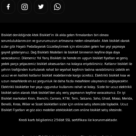
Bisiklet denildiğinde Atek Bisiklet'in ilk akla gelen firmalardan biri olması
sorumluluklarımızın ve gururumuzun artmasına neden olmaktadır. Atek bisiklet olarak
sizler gibi Hayatı Pedallayarak Güzelleştirmek için elimizden gelen her şeyi yapmaya
gayret gösteriyoruz. Dağ Bisikleti Modelleri ile bisiklet binmenin keyfine doya doya
varacaksınız. Dilerseniz Yol Yarış Bisikleti ile hemde en uygun bisiklet fiyatları ve geniş
yedek parça yelpazemiz bisiklet aksesuarları na kolayca erişebilirsiniz. Katlanır bisiklet ile
şehrin trafiğinden kurtularak rahat bir seyahat keyfinin tadına varabilirsiniz üstelik en
ucuz ve en kaliteli katlanır bisiklet modellerinde kargo ücretsiz. Elektrikli bisiklet kısa ve
uzun mesafelerde en az yorgunluk ile daha fazla mesafelere ulaşmanızı sağlayacaktır.
Elektrikli bisikletler her yaşa uygundur kullanımı rahat ve kolay. Sizde bir ucuz elektrikli
bisiklet satın alarak Atek bisiklet'den alış veriş yapmanın keyfine varacaksınız. En iyi
Bisiklet markaları Kron, Bianchi, Carraro, KTM, Tern, Salcano, Soho, Ghost, Mosso, Merida,
Benelli, Kross, Wilier ve Scoot bisikletleri sizler için online satış sitemizde topladık. Ucuz
Bisiklet Fiyatları ve göz alıcı modeller atekbisiklet.com online bisiklet satış sitesinde.
Kredi kartı bilgileriniz 256bit SSL sertifikası ile korunmaktadır.