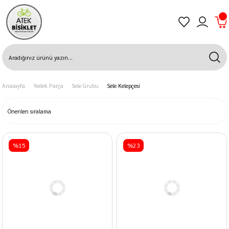
Anasayfa
Yedek Parça
Sele Grubu
Sele Kelepçesi
%15
%23