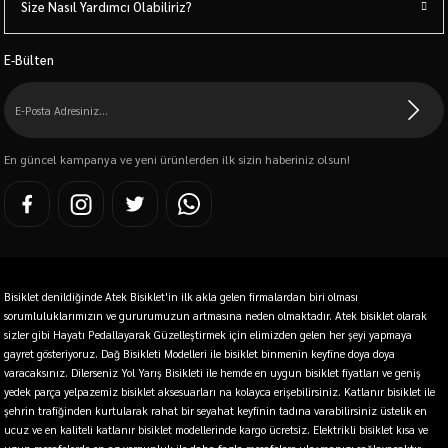
Size Nasıl Yardımcı Olabiliriz?
E-Bülten
En güncel kampanya ve yeni ürünlerden ilk sizin haberiniz olsun!
Bisiklet denildiğinde Atek Bisiklet'in ilk akla gelen firmalardan biri olması
sorumluluklarımızın ve gururumuzun artmasına neden olmaktadır. Atek bisiklet olarak
sizler gibi Hayatı Pedallayarak Güzelleştirmek için elimizden gelen her şeyi yapmaya
gayret gösteriyoruz. Dağ Bisikleti Modelleri ile bisiklet binmenin keyfine doya doya
varacaksınız. Dilerseniz Yol Yarış Bisikleti ile hemde en uygun bisiklet fiyatları ve geniş
yedek parça yelpazemiz bisiklet aksesuarları na kolayca erişebilirsiniz. Katlanır bisiklet ile
şehrin trafiğinden kurtularak rahat bir seyahat keyfinin tadına varabilirsiniz üstelik en
ucuz ve en kaliteli katlanır bisiklet modellerinde kargo ücretsiz. Elektrikli bisiklet kısa ve