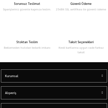
Sorunsuz Teslimat
Güvenli Ödeme
Siparişleriniz güvenle kapınıza teslim.
256Bit SSL sertifikası ile güvenli ödeme
Stoktan Teslim
Taksit Seçenekleri
Beklemeden hızlıdan tedarik imkanı
Kredi kartlarına uygun vade farksız
taksit
Kurumsal
Alışveriş