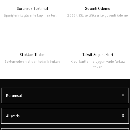
Sorunsuz Teslimat
Güvenli Ödeme
Siparişleriniz güvenle kapınıza teslim.
256Bit SSL sertifikası ile güvenli ödeme
Stoktan Teslim
Taksit Seçenekleri
Beklemeden hızlıdan tedarik imkanı
Kredi kartlarına uygun vade farksız
taksit
Kurumsal
Alışveriş