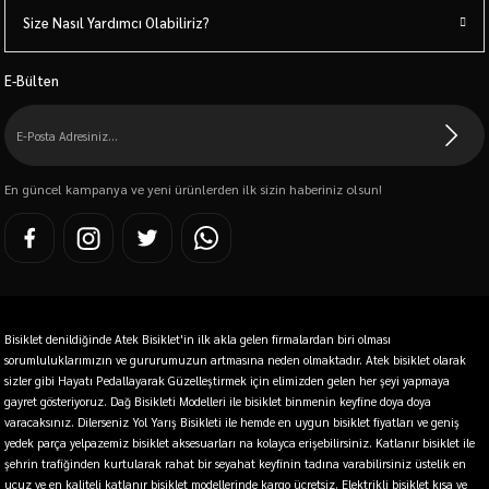
Size Nasıl Yardımcı Olabiliriz?
E-Bülten
En güncel kampanya ve yeni ürünlerden ilk sizin haberiniz olsun!
Bisiklet denildiğinde Atek Bisiklet'in ilk akla gelen firmalardan biri olması
sorumluluklarımızın ve gururumuzun artmasına neden olmaktadır. Atek bisiklet olarak
sizler gibi Hayatı Pedallayarak Güzelleştirmek için elimizden gelen her şeyi yapmaya
gayret gösteriyoruz. Dağ Bisikleti Modelleri ile bisiklet binmenin keyfine doya doya
varacaksınız. Dilerseniz Yol Yarış Bisikleti ile hemde en uygun bisiklet fiyatları ve geniş
yedek parça yelpazemiz bisiklet aksesuarları na kolayca erişebilirsiniz. Katlanır bisiklet ile
şehrin trafiğinden kurtularak rahat bir seyahat keyfinin tadına varabilirsiniz üstelik en
ucuz ve en kaliteli katlanır bisiklet modellerinde kargo ücretsiz. Elektrikli bisiklet kısa ve