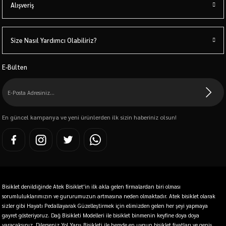
Alışveriş
Size Nasıl Yardımcı Olabiliriz?
E-Bülten
En güncel kampanya ve yeni ürünlerden ilk sizin haberiniz olsun!
Bisiklet denildiğinde Atek Bisiklet'in ilk akla gelen firmalardan biri olması
sorumluluklarımızın ve gururumuzun artmasına neden olmaktadır. Atek bisiklet olarak
sizler gibi Hayatı Pedallayarak Güzelleştirmek için elimizden gelen her şeyi yapmaya
gayret gösteriyoruz. Dağ Bisikleti Modelleri ile bisiklet binmenin keyfine doya doya
varacaksınız. Dilerseniz Yol Yarış Bisikleti ile hemde en uygun bisiklet fiyatları ve geniş