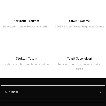
Sorunsuz Teslimat
Güvenli Ödeme
Siparişleriniz güvenle kapınıza teslim.
256Bit SSL sertifikası ile güvenli ödeme
Stoktan Teslim
Taksit Seçenekleri
Beklemeden hızlıdan tedarik imkanı
Kredi kartlarına uygun vade farksız
taksit
Kurumsal