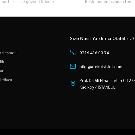
 sertifikası ile güvenli ödeme
Beklemeden hızlıdan tedari
Size Nasıl Yardımcı Olabiliriz?
Sözleşmesi
0216 416 00 34
lik
bilgi@atekbisiklet.com
ari
litikası
Prof. Dr. Ali Nihat Tarlan Cd 2
Kadıköy / İSTANBUL