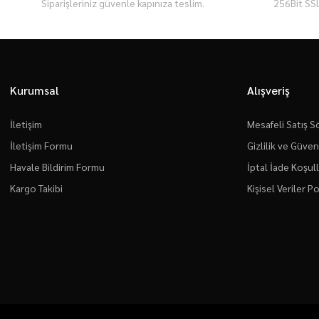
Siparişleriniz güvenle kapınıza teslim.
256Bit SSL
Kurumsal
Alışveriş
İletişim
Mesafeli Satış 
İletişim Formu
Gizlilik ve Güven
Havale Bildirim Formu
İptal İade Koşull
Kargo Takibi
Kişisel Veriler Po