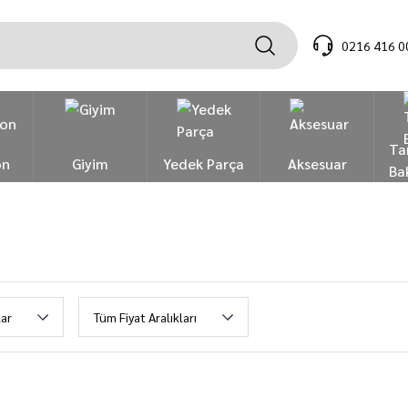
0216 416 0
Ta
on
Giyim
Yedek Parça
Aksesuar
Ba
ar
Tüm Fiyat Aralıkları