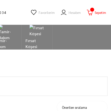
0 34
Favorilerim
Hesabım
Sepetim
mir-
Fırsat
kım
Köşesi