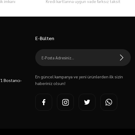
k imkanı
Kredi kartlarına uygun vade farksız taksit
E-Bülten
En güncel kampanya ve yeni ürünlerden ilk sizin
7/1 Bostancı-
haberiniz olsun!