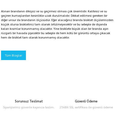
Alınan brandanın dikişsiz ve su geçirmez olması çok önemlidir. Kalitesiz ve su
geçiren kumaşlardan kesinlikle uzak durulmalıdır. Dikkat edilmesi gereken bir
diğer unsur da brandanın ölçüsüdür. Eğer alacağınız branda bisiklet ölçülerinizden
küçük olursa bisikletiniz tam olarak örtülmeyecektir ve bu sebeple de dışarıda
kalan kısımlar korunmamış olacaktır. Yine bisiklete büyük olan bir branda aşırı
rüzgarlı bir havada şişecektir bu sebeple de hem kötü bir görüntü ortaya çıkacak
hem de bisiklet tam olarak korunmamış olacaktır.
Tüm Bloglar
Sorunsuz Teslimat
Güvenli Ödeme
Siparişleriniz güvenle kapınıza teslim.
256Bit SSL sertifikası ile güvenli ödeme