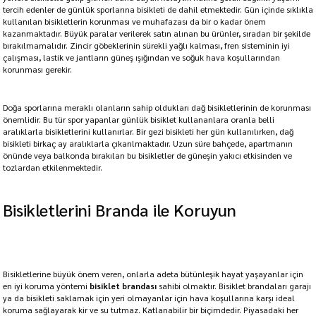
tercih edenler de günlük sporlarına bisikleti de dahil etmektedir. Gün içinde sıklıkla
kullanılan bisikletlerin korunması ve muhafazası da bir o kadar önem
kazanmaktadır. Büyük paralar verilerek satın alınan bu ürünler, sıradan bir şekilde
bırakılmamalıdır. Zincir göbeklerinin sürekli yağlı kalması, fren sisteminin iyi
çalışması, lastik ve jantların güneş ışığından ve soğuk hava koşullarından
korunması gerekir.
Doğa sporlarına meraklı olanların sahip oldukları dağ bisikletlerinin de korunması
önemlidir. Bu tür spor yapanlar günlük bisiklet kullananlara oranla belli
aralıklarla bisikletlerini kullanırlar. Bir gezi bisikleti her gün kullanılırken, dağ
bisikleti birkaç ay aralıklarla çıkarılmaktadır. Uzun süre bahçede, apartmanın
önünde veya balkonda bırakılan bu bisikletler de güneşin yakıcı etkisinden ve
tozlardan etkilenmektedir.
Bisikletlerini Branda ile Koruyun
Bisikletlerine büyük önem veren, onlarla adeta bütünleşik hayat yaşayanlar için
en iyi koruma yöntemi
bisiklet brandası
sahibi olmaktır. Bisiklet brandaları garajı
ya da bisikleti saklamak için yeri olmayanlar için hava koşullarına karşı ideal
koruma sağlayarak kir ve su tutmaz. Katlanabilir bir biçimdedir. Piyasadaki her