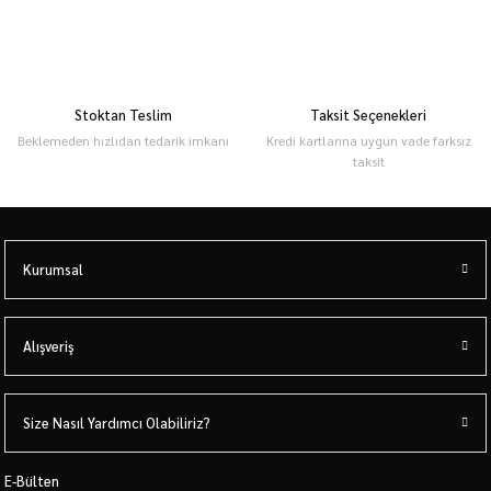
Stoktan Teslim
Taksit Seçenekleri
Beklemeden hızlıdan tedarik imkanı
Kredi kartlarına uygun vade farksız
taksit
Kurumsal
Alışveriş
Size Nasıl Yardımcı Olabiliriz?
E-Bülten