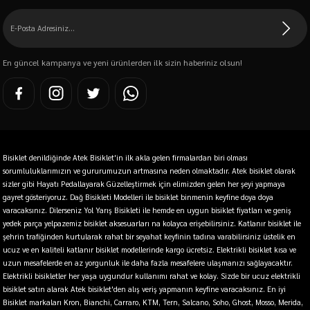
En güncel kampanya ve yeni ürünlerden ilk sizin haberiniz olsun!
Bisiklet denildiğinde Atek Bisiklet'in ilk akla gelen firmalardan biri olması
sorumluluklarımızın ve gururumuzun artmasına neden olmaktadır. Atek bisiklet olarak
sizler gibi Hayatı Pedallayarak Güzelleştirmek için elimizden gelen her şeyi yapmaya
gayret gösteriyoruz. Dağ Bisikleti Modelleri ile bisiklet binmenin keyfine doya doya
varacaksınız. Dilerseniz Yol Yarış Bisikleti ile hemde en uygun bisiklet fiyatları ve geniş
yedek parça yelpazemiz bisiklet aksesuarları na kolayca erişebilirsiniz. Katlanır bisiklet ile
şehrin trafiğinden kurtularak rahat bir seyahat keyfinin tadına varabilirsiniz üstelik en
ucuz ve en kaliteli katlanır bisiklet modellerinde kargo ücretsiz. Elektrikli bisiklet kısa ve
uzun mesafelerde en az yorgunluk ile daha fazla mesafelere ulaşmanızı sağlayacaktır.
Elektrikli bisikletler her yaşa uygundur kullanımı rahat ve kolay. Sizde bir ucuz elektrikli
bisiklet satın alarak Atek bisiklet'den alış veriş yapmanın keyfine varacaksınız. En iyi
Bisiklet markaları Kron, Bianchi, Carraro, KTM, Tern, Salcano, Soho, Ghost, Mosso, Merida,