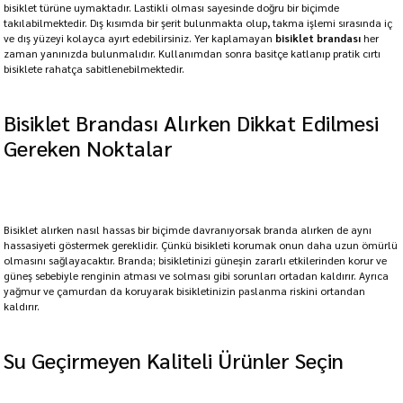
bisiklet türüne uymaktadır. Lastikli olması sayesinde doğru bir biçimde
takılabilmektedir. Dış kısımda bir şerit bulunmakta olup, takma işlemi sırasında iç
ve dış yüzeyi kolayca ayırt edebilirsiniz. Yer kaplamayan
bisiklet brandası
her
zaman yanınızda bulunmalıdır. Kullanımdan sonra basitçe katlanıp pratik cırtı
bisiklete rahatça sabitlenebilmektedir.
Bisiklet Brandası Alırken Dikkat Edilmesi
Gereken Noktalar
Bisiklet alırken nasıl hassas bir biçimde davranıyorsak branda alırken de aynı
hassasiyeti göstermek gereklidir. Çünkü bisikleti korumak onun daha uzun ömürlü
olmasını sağlayacaktır. Branda; bisikletinizi güneşin zararlı etkilerinden korur ve
güneş sebebiyle renginin atması ve solması gibi sorunları ortadan kaldırır. Ayrıca
yağmur ve çamurdan da koruyarak bisikletinizin paslanma riskini ortandan
kaldırır.
Su Geçirmeyen Kaliteli Ürünler Seçin