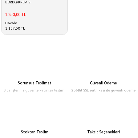
BORDO/KREM S
1.250,00 TL
Havale
1.187,50 TL
Sorunsuz Teslimat
Güvenli Ödeme
Siparişleriniz güvenle kapınıza teslim.
256Bit SSL sertifikası ile güvenli ödeme
Stoktan Teslim
Taksit Seçenekleri