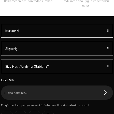
Beklemeden hızlıdan tedarik imkanı
Kredi kartlarına uygun vade farksız
taksit
Kurumsal
Alışveriş
Size Nasıl Yardımcı Olabiliriz?
E-Bülten
En güncel kampanya ve yeni ürünlerden ilk sizin haberiniz olsun!