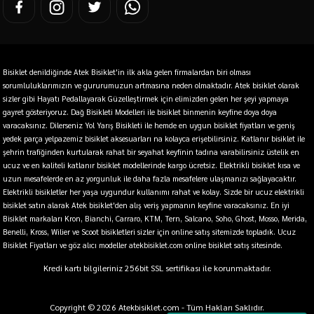
Bisiklet denildiğinde Atek Bisiklet'in ilk akla gelen firmalardan biri olması
sorumluluklarımızın ve gururumuzun artmasına neden olmaktadır. Atek bisiklet olarak
sizler gibi Hayatı Pedallayarak Güzelleştirmek için elimizden gelen her şeyi yapmaya
gayret gösteriyoruz. Dağ Bisikleti Modelleri ile bisiklet binmenin keyfine doya doya
varacaksınız. Dilerseniz Yol Yarış Bisikleti ile hemde en uygun bisiklet fiyatları ve geniş
yedek parça yelpazemiz bisiklet aksesuarları na kolayca erişebilirsiniz. Katlanır bisiklet ile
şehrin trafiğinden kurtularak rahat bir seyahat keyfinin tadına varabilirsiniz üstelik en
ucuz ve en kaliteli katlanır bisiklet modellerinde kargo ücretsiz. Elektrikli bisiklet kısa ve
uzun mesafelerde en az yorgunluk ile daha fazla mesafelere ulaşmanızı sağlayacaktır.
Elektrikli bisikletler her yaşa uygundur kullanımı rahat ve kolay. Sizde bir ucuz elektrikli
bisiklet satın alarak Atek bisiklet'den alış veriş yapmanın keyfine varacaksınız. En iyi
Bisiklet markaları Kron, Bianchi, Carraro, KTM, Tern, Salcano, Soho, Ghost, Mosso, Merida,
Benelli, Kross, Wilier ve Scoot bisikletleri sizler için online satış sitemizde topladık. Ucuz
Bisiklet Fiyatları ve göz alıcı modeller atekbisiklet.com online bisiklet satış sitesinde.
Kredi kartı bilgileriniz 256bit SSL sertifikası ile korunmaktadır.
Copyright © 2026 Atekbisiklet.com - Tüm Hakları Saklıdır.