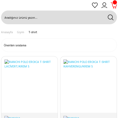
Anasayfa
Giyim
T-shirt