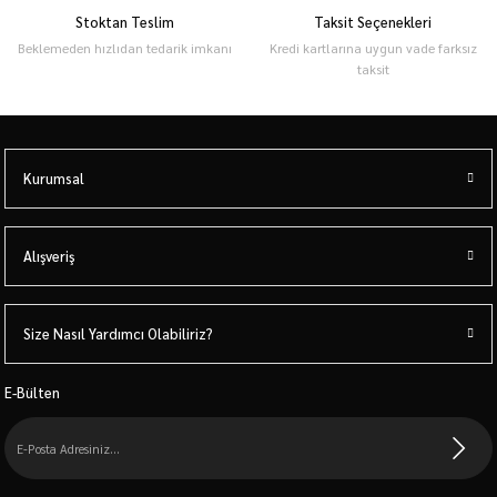
Stoktan Teslim
Taksit Seçenekleri
Beklemeden hızlıdan tedarik imkanı
Kredi kartlarına uygun vade farksız
t Taşıyıcı
taksit
Antreman
Kurumsal
TER (GÜÇ ÖLÇER)
Alışveriş
Size Nasıl Yardımcı Olabiliriz?
E-Bülten