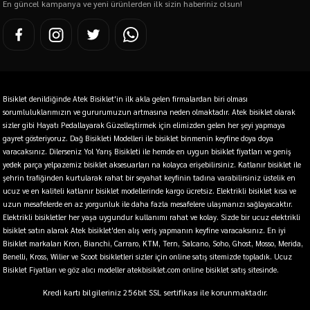
En güncel kampanya ve yeni ürünlerden ilk sizin haberiniz olsun!
Bisiklet denildiğinde Atek Bisiklet'in ilk akla gelen firmalardan biri olması
sorumluluklarımızın ve gururumuzun artmasına neden olmaktadır. Atek bisiklet olarak
sizler gibi Hayatı Pedallayarak Güzelleştirmek için elimizden gelen her şeyi yapmaya
gayret gösteriyoruz. Dağ Bisikleti Modelleri ile bisiklet binmenin keyfine doya doya
varacaksınız. Dilerseniz Yol Yarış Bisikleti ile hemde en uygun bisiklet fiyatları ve geniş
yedek parça yelpazemiz bisiklet aksesuarları na kolayca erişebilirsiniz. Katlanır bisiklet ile
şehrin trafiğinden kurtularak rahat bir seyahat keyfinin tadına varabilirsiniz üstelik en
ucuz ve en kaliteli katlanır bisiklet modellerinde kargo ücretsiz. Elektrikli bisiklet kısa ve
uzun mesafelerde en az yorgunluk ile daha fazla mesafelere ulaşmanızı sağlayacaktır.
Elektrikli bisikletler her yaşa uygundur kullanımı rahat ve kolay. Sizde bir ucuz elektrikli
bisiklet satın alarak Atek bisiklet'den alış veriş yapmanın keyfine varacaksınız. En iyi
Bisiklet markaları Kron, Bianchi, Carraro, KTM, Tern, Salcano, Soho, Ghost, Mosso, Merida,
Benelli, Kross, Wilier ve Scoot bisikletleri sizler için online satış sitemizde topladık. Ucuz
Bisiklet Fiyatları ve göz alıcı modeller atekbisiklet.com online bisiklet satış sitesinde.
Kredi kartı bilgileriniz 256bit SSL sertifikası ile korunmaktadır.