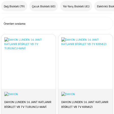
on dört kilometre yol kat eden bu araca koşu makinesi deniyordu; tahtadan
yapılmıştı, binici ayaklarıyla yerden güç alıyordu ve bir denge tahtası
Dağ Bisikleti
(79)
Çocuk Bisikleti
(60)
Yol-Yarış Bisikleti
(41)
Elektrikli Bisi
binicinin kollarını destekliyordu. O zamandan bu yana,
bisiklet modelleri
büyük bir evrim geçirdi.
Bisiklet Seçerken Dikkat Edilmesi Gereken Noktalar
Bir bisiklet satın almaya karar verdiğiniz zaman, uygun bisiklete ve ideal
sürüş pozisyonuna karar vermek biraz zahmetlidir ve zaman alır.
Bisiklet
sürücüsünün vücut yapısı, form düzeyi ve esnekliği, sürüş tekniği ve
stili, bisiklet üzerindeki en iyi pozisyonu bulmayı etkiler. Gücün pedallara
verimli şekilde iletilmesi ve bisiklet üzerindeki duruşun rahatlığı, sürüş
pozisyonunun uygunluğuyla bağlantılıdır. Bisiklet seçimindeki iki ana kriter,
rahatlık ve performans olmalıdır. Bu iki kriterin arasındaki denge, bisikletin
kullanım amacına göre farklılık gösterir. İdeal bisiklet için kriter şöyledir:
ayaklarınız yerde, bisikletin üst borusu üzerinde durduğunuz zaman boruyla
aranızda dağ bisikletinde en az 3-4 santimetre, yarış ve tur bisikletlerindeyse
2,5 santimetre boşluk olmalıdır.
Bugün Bisiklet Almak İsterseniz
Günümüzde bisikletler artık her tür zevke ve ihtiyaca uygun olarak farklı
DAHON LUNDEN 16 JANT KATLANIR
DAHON LUNDEN 16 JANT KATLANIR
renklerde ve modellerde üretiliyor. Bisikletler kullanım amaçlarına göre de
BİSİKLET VB 7V TURUNCU-MAVİ
BİSİKLET VB 7V KIRMIZI
büyük bir çeşitlilik gösteriyor. Bazı
bisiklet çeşitleri şu şekilde sıralanabilir:
dağ bisikletleri, bayan bisikletleri, katlanabilir bisikletler, çocuk bisikletleri,