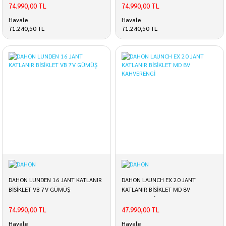
74.990,00 TL
74.990,00 TL
elektrikli bisikletler, yarış ya da yol bisikletleri. Bu çeşitlilik bisiklet markaları
için de geçerli elbette.
Bisiklet fiyatları
da marka ve modellerine göre farklılık
Havale
Havale
gösteriyor.
71.240,50 TL
71.240,50 TL
DAHON LUNDEN 16 JANT KATLANIR
DAHON LAUNCH EX 20 JANT
BİSİKLET VB 7V GÜMÜŞ
KATLANIR BİSİKLET MD 8V
KAHVERENGİ
74.990,00 TL
47.990,00 TL
Havale
Havale