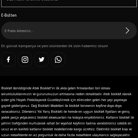
E-Bülten
En güncel kampanya ve yeni ürünlerden ilk sizin haberiniz olsun!
Bisiklet denildiğinde Atek Bisiklet'in ilk akla gelen firmalardan biri olması
sorumluluklarımızın ve gururumuzun artmasına neden olmaktadır. Atek bisiklet olarak
sizler gibi Hayatı Pedallayarak Güzelleştirmek için elimizden gelen her şeyi yapmaya
gayret gösteriyoruz. Dağ Bisikleti Modelleri ile bisiklet binmenin keyfine doya doya
varacaksınız. Dilerseniz Yol Yarış Bisikleti ile hemde en uygun bisiklet fiyatları ve geniş
yedek parça yelpazemiz bisiklet aksesuarları na kolayca erişebilirsiniz. Katlanır bisiklet ile
şehrin trafiğinden kurtularak rahat bir seyahat keyfinin tadına varabilirsiniz üstelik en
ucuz ve en kaliteli katlanır bisiklet modellerinde kargo ücretsiz. Elektrikli bisiklet kısa ve
uzun mesafelerde en az yorgunluk ile daha fazla mesafelere ulaşmanızı sağlayacaktır.