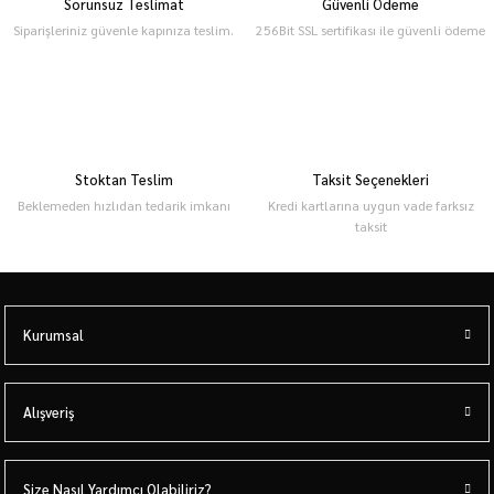
Sorunsuz Teslimat
Güvenli Ödeme
Siparişleriniz güvenle kapınıza teslim.
256Bit SSL sertifikası ile güvenli ödeme
Stoktan Teslim
Taksit Seçenekleri
Beklemeden hızlıdan tedarik imkanı
Kredi kartlarına uygun vade farksız
taksit
Kurumsal
Alışveriş
Size Nasıl Yardımcı Olabiliriz?