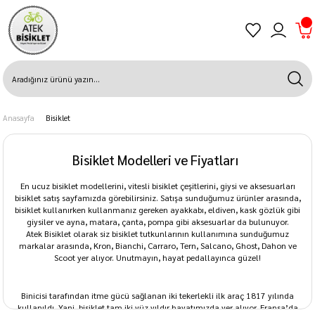
Anasayfa
Bisiklet
Bisiklet Modelleri ve Fiyatları
En ucuz bisiklet modellerini, vitesli bisiklet çeşitlerini, giysi ve aksesuarları
bisiklet satış sayfamızda görebilirsiniz. Satışa sunduğumuz ürünler arasında,
bisiklet kullanırken kullanmanız gereken ayakkabı, eldiven, kask gözlük gibi
giysiler ve ayna, matara, çanta, pompa gibi aksesuarlar da bulunuyor.
Atek Bisiklet olarak siz bisiklet tutkunlarının kullanımına sunduğumuz
markalar arasında, Kron, Bianchi, Carraro, Tern, Salcano, Ghost, Dahon ve
Scoot yer alıyor. Unutmayın, hayat pedallayınca güzel!
Binicisi tarafından itme gücü sağlanan iki tekerlekli ilk araç 1817 yılında
kullanıldı. Yani, bisiklet tam iki yüz yıldır hayatımızda yer alıyor. Fransa’da