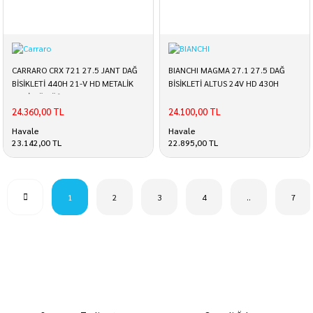
CARRARO CRX 721 27.5 JANT DAĞ
BIANCHI MAGMA 27.1 27.5 DAĞ
BİSİKLETİ 440H 21-V HD METALİK
BİSİKLETİ ALTUS 24V HD 430H
MAVİ-GÜMÜŞ
CELESTE GLOSS
24.360,00 TL
24.100,00 TL
Havale
Havale
23.142,00 TL
22.895,00 TL
1
2
3
4
..
7