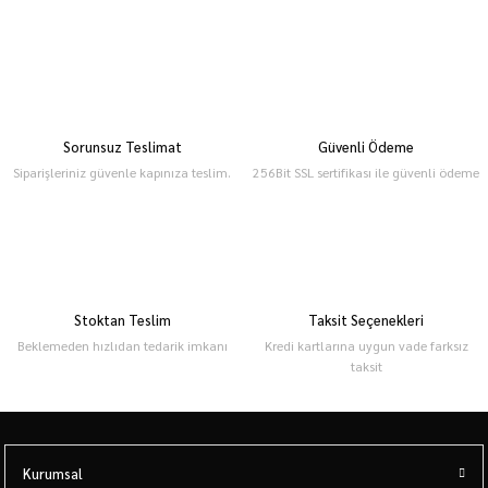
Sorunsuz Teslimat
Güvenli Ödeme
Siparişleriniz güvenle kapınıza teslim.
256Bit SSL sertifikası ile güvenli ödeme
Stoktan Teslim
Taksit Seçenekleri
Beklemeden hızlıdan tedarik imkanı
Kredi kartlarına uygun vade farksız
taksit
Kurumsal