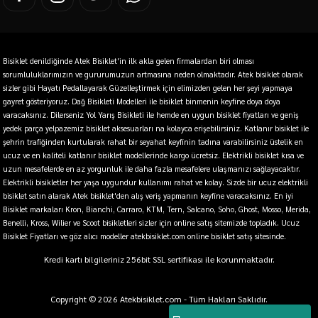
Bisiklet denildiğinde Atek Bisiklet'in ilk akla gelen firmalardan biri olması
sorumluluklarımızın ve gururumuzun artmasına neden olmaktadır. Atek bisiklet olarak
sizler gibi Hayatı Pedallayarak Güzelleştirmek için elimizden gelen her şeyi yapmaya
gayret gösteriyoruz. Dağ Bisikleti Modelleri ile bisiklet binmenin keyfine doya doya
varacaksınız. Dilerseniz Yol Yarış Bisikleti ile hemde en uygun bisiklet fiyatları ve geniş
yedek parça yelpazemiz bisiklet aksesuarları na kolayca erişebilirsiniz. Katlanır bisiklet ile
şehrin trafiğinden kurtularak rahat bir seyahat keyfinin tadına varabilirsiniz üstelik en
ucuz ve en kaliteli katlanır bisiklet modellerinde kargo ücretsiz. Elektrikli bisiklet kısa ve
uzun mesafelerde en az yorgunluk ile daha fazla mesafelere ulaşmanızı sağlayacaktır.
Elektrikli bisikletler her yaşa uygundur kullanımı rahat ve kolay. Sizde bir ucuz elektrikli
bisiklet satın alarak Atek bisiklet'den alış veriş yapmanın keyfine varacaksınız. En iyi
Bisiklet markaları Kron, Bianchi, Carraro, KTM, Tern, Salcano, Soho, Ghost, Mosso, Merida,
Benelli, Kross, Wilier ve Scoot bisikletleri sizler için online satış sitemizde topladık. Ucuz
Bisiklet Fiyatları ve göz alıcı modeller atekbisiklet.com online bisiklet satış sitesinde.
Kredi kartı bilgileriniz 256bit SSL sertifikası ile korunmaktadır.
Copyright © 2026 Atekbisiklet.com - Tüm Hakları Saklıdır.