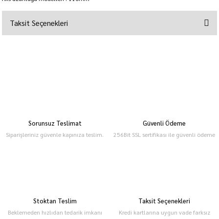
Taksit Seçenekleri
Sorunsuz Teslimat
Güvenli Ödeme
Siparişleriniz güvenle kapınıza teslim.
256Bit SSL sertifikası ile güvenli ödeme
Stoktan Teslim
Taksit Seçenekleri
Beklemeden hızlıdan tedarik imkanı
Kredi kartlarına uygun vade farksız