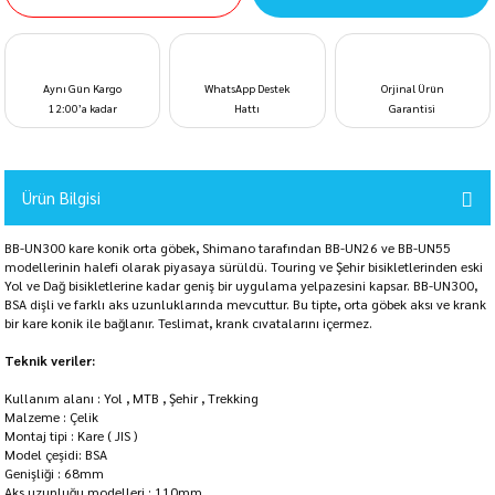
Aynı Gün Kargo
WhatsApp Destek
Orjinal Ürün
12:00’a kadar
Hattı
Garantisi
Ürün Bilgisi
BB-UN300 kare konik orta göbek, Shimano tarafından BB-UN26 ve BB-UN55
modellerinin halefi olarak piyasaya sürüldü. Touring ve Şehir bisikletlerinden eski
Yol ve Dağ bisikletlerine kadar geniş bir uygulama yelpazesini kapsar. BB-UN300,
BSA dişli ve farklı aks uzunluklarında mevcuttur. Bu tipte, orta göbek aksı ve krank
bir kare konik ile bağlanır. Teslimat, krank cıvatalarını içermez.
Teknik veriler:
Kullanım alanı : Yol , MTB , Şehir , Trekking
Malzeme : Çelik
Montaj tipi : Kare ( JIS )
Model çeşidi: BSA
Genişliği : 68mm
Aks uzunluğu modelleri : 110mm