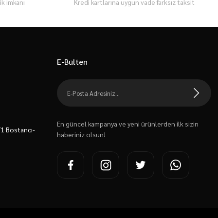
k imkanı
Kredi kartlarına uygun vade farksız taksit
E-Bülten
En güncel kampanya ve yeni ürünlerden ilk sizin
7/1 Bostancı-
haberiniz olsun!