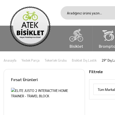
Bisiklet
Brompt
Anasayfa
Yedek Parça
Tekerlek Grubu
Bisiklet Dış Lastik
29'' Dış L
Filtrele
Fırsat Ürünleri
Tüm Markal