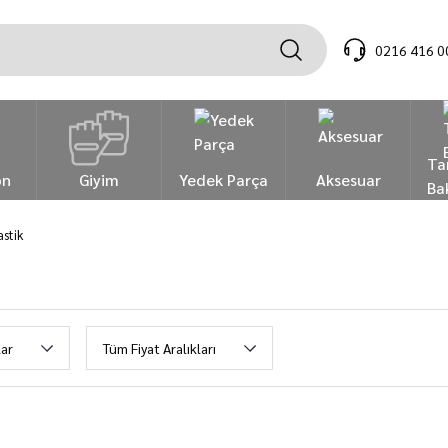
0216 416 0
Ta
on
Giyim
Yedek Parça
Aksesuar
Ba
astik
ar
Tüm Fiyat Aralıkları