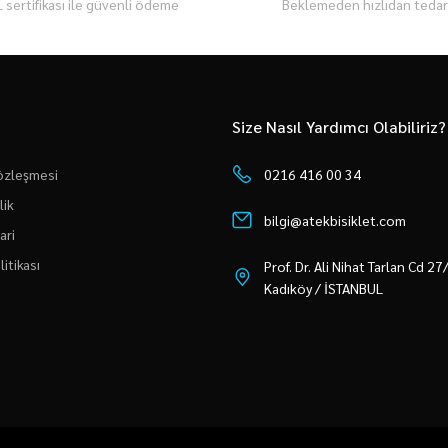
 sertifikası ile güvenli ödeme
Beklemeden hızlıdan tedari
Size Nasıl Yardımcı Olabiliriz?
Sözleşmesi
0216 416 00 34
lik
bilgi@atekbisiklet.com
ari
litikası
Prof. Dr. Ali Nihat Tarlan Cd 2
Kadıköy / İSTANBUL