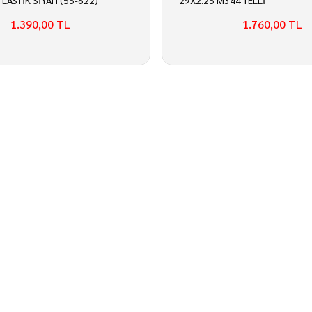
Ş LASTİK SİYAH (55-622)
29X2.25 M344 TELLİ
1.390,00 TL
1.760,00 TL