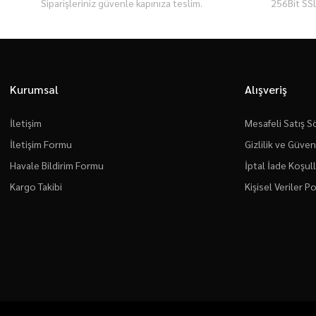
Siparişleriniz güvenle kapınıza teslim.
256Bit SSL
Kurumsal
Alışveriş
İletişim
Mesafeli Satış 
İletişim Formu
Gizlilik ve Güven
Havale Bildirim Formu
İptal İade Koşull
Kargo Takibi
Kişisel Veriler Po