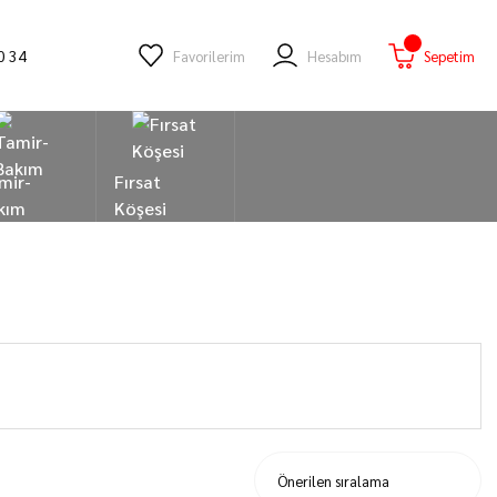
0 34
Favorilerim
Hesabım
Sepetim
mir-
Fırsat
kım
Köşesi