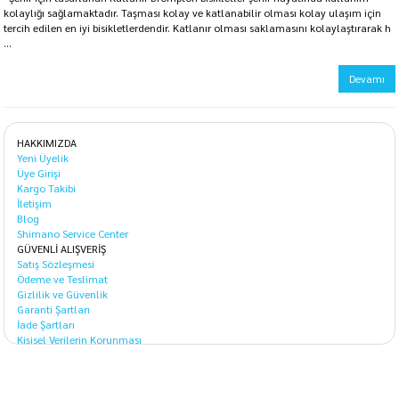
kolaylığı sağlamaktadır. Taşması kolay ve katlanabilir olması kolay ulaşım için
tercih edilen en iyi bisikletlerdendir. Katlanır olması saklamasını kolaylaştırarak h
...
Devamı
HAKKIMIZDA
Yeni Üyelik
Üye Girişi
Kargo Takibi
İletişim
Blog
Shimano Service Center
GÜVENLİ ALIŞVERİŞ
Satış Sözleşmesi
Ödeme ve Teslimat
Gizlilik ve Güvenlik
Garanti Şartları
İade Şartları
Kişisel Verilerin Korunması
GENEL KATEGORİLER
Katlanır Bisiklet
Elektrikli Bisiklet