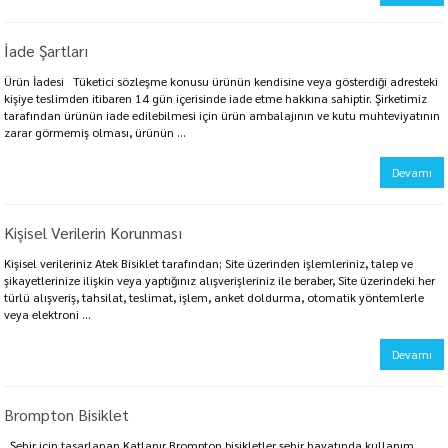
İade Şartları
Ürün İadesi Tüketici sözleşme konusu ürünün kendisine veya gösterdiği adresteki
kişiye teslimden itibaren 14 gün içerisinde iade etme hakkına sahiptir. Şirketimiz
tarafından ürünün iade edilebilmesi için ürün ambalajının ve kutu muhteviyatının
zarar görmemiş olması, ürünün ...
Devamı
Kişisel Verilerin Korunması
Kişisel verileriniz Atek Bisiklet tarafından; Site üzerinden işlemleriniz, talep ve
şikayetlerinize ilişkin veya yaptığınız alışverişleriniz ile beraber, Site üzerindeki her
türlü alışveriş, tahsilat, teslimat, işlem, anket doldurma, otomatik yöntemlerle
veya elektroni ...
Devamı
Brompton Bisiklet
Şehir için tasarlanan Katlanır Brompton bisikletler şehir hayatında kullanım