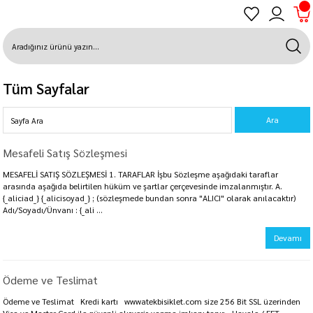
Tüm Sayfalar
Mesafeli Satış Sözleşmesi
MESAFELİ SATIŞ SÖZLEŞMESİ 1. TARAFLAR İşbu Sözleşme aşağıdaki taraflar
arasında aşağıda belirtilen hüküm ve şartlar çerçevesinde imzalanmıştır. A.
{_aliciad_} {_alicisoyad_} ; (sözleşmede bundan sonra "ALICI" olarak anılacaktır)
Adı/Soyadı/Ünvanı : {_ali ...
Devamı
Ödeme ve Teslimat
Ödeme ve Teslimat Kredi kartı wwwatekbisiklet.com size 256 Bit SSL üzerinden