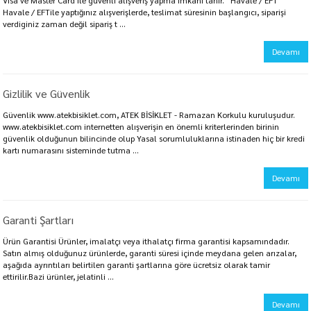
Visa ve Master Card ile güvenli alışveriş yapma imkanı tanır. Havale / EFT
Havale / EFTile yaptığınız alışverişlerde, teslimat süresinin başlangıcı, siparişi
verdiginiz zaman değil sipariş t ...
Devamı
Gizlilik ve Güvenlik
Güvenlik www.atekbisiklet.com, ATEK BİSİKLET - Ramazan Korkulu kuruluşudur.
www.atekbisiklet.com internetten alışverişin en önemli kriterlerinden birinin
güvenlik olduğunun bilincinde olup Yasal sorumluluklarına istinaden hiç bir kredi
kartı numarasını sisteminde tutma ...
Devamı
Garanti Şartları
Ürün Garantisi Ürünler, imalatçı veya ithalatçı firma garantisi kapsamındadır.
Satın almış olduğunuz ürünlerde, garanti süresi içinde meydana gelen arızalar,
aşağıda ayrıntıları belirtilen garanti şartlarına göre ücretsiz olarak tamir
ettirilir.Bazi ürünler, jelatinli ...
Devamı