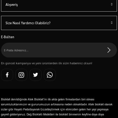
her yaşa uygundur kullanımı rahat ve kolay. Sizde bir
ucuz elektrikli
Alışveriş
bisiklet
satın alarak Atek bisiklet'den alış veriş yapmanın keyfine
varacaksınız.
En iyi Bisiklet markaları
Kron, Bianchi, Carraro, KTM, Tern,
Salcano, Soho, Ghost, Mosso, Merida, Benelli, Kross, Wilier ve Scoot
bisikletleri sizler için online satış sitemizde topladık.
Ucuz Bisiklet Fiyatları
Size Nasıl Yardımcı Olabiliriz?
ve göz alıcı modeller atekbisiklet.com online bisiklet satış sitesinde.
E-Bülten
En güncel kampanya ve yeni ürünlerden ilk sizin haberiniz olsun!
Bisiklet denildiğinde Atek Bisiklet'in ilk akla gelen firmalardan biri olması
sorumluluklarımızın ve gururumuzun artmasına neden olmaktadır. Atek bisiklet olarak
sizler gibi Hayatı Pedallayarak Güzelleştirmek için elimizden gelen her şeyi yapmaya
gayret gösteriyoruz. Dağ Bisikleti Modelleri ile bisiklet binmenin keyfine doya doya