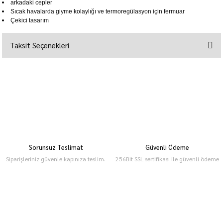
arkadaki cepler
Sıcak havalarda giyme kolaylığı ve termoregülasyon için fermuar
Çekici tasarım
Taksit Seçenekleri
Sorunsuz Teslimat
Güvenli Ödeme
Siparişleriniz güvenle kapınıza teslim.
256Bit SSL sertifikası ile güvenli ödeme