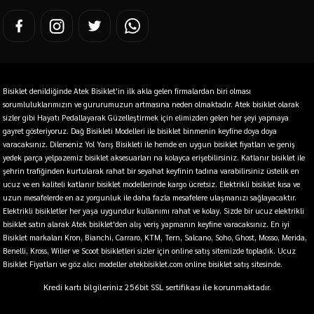
Bisiklet denildiğinde Atek Bisiklet'in ilk akla gelen firmalardan biri olması
sorumluluklarımızın ve gururumuzun artmasına neden olmaktadır. Atek bisiklet olarak
sizler gibi Hayatı Pedallayarak Güzelleştirmek için elimizden gelen her şeyi yapmaya
gayret gösteriyoruz. Dağ Bisikleti Modelleri ile bisiklet binmenin keyfine doya doya
varacaksınız. Dilerseniz Yol Yarış Bisikleti ile hemde en uygun bisiklet fiyatları ve geniş
yedek parça yelpazemiz bisiklet aksesuarları na kolayca erişebilirsiniz. Katlanır bisiklet ile
şehrin trafiğinden kurtularak rahat bir seyahat keyfinin tadına varabilirsiniz üstelik en
ucuz ve en kaliteli katlanır bisiklet modellerinde kargo ücretsiz. Elektrikli bisiklet kısa ve
uzun mesafelerde en az yorgunluk ile daha fazla mesafelere ulaşmanızı sağlayacaktır.
Elektrikli bisikletler her yaşa uygundur kullanımı rahat ve kolay. Sizde bir ucuz elektrikli
bisiklet satın alarak Atek bisiklet'den alış veriş yapmanın keyfine varacaksınız. En iyi
Bisiklet markaları Kron, Bianchi, Carraro, KTM, Tern, Salcano, Soho, Ghost, Mosso, Merida,
Benelli, Kross, Wilier ve Scoot bisikletleri sizler için online satış sitemizde topladık. Ucuz
Bisiklet Fiyatları ve göz alıcı modeller atekbisiklet.com online bisiklet satış sitesinde.
Kredi kartı bilgileriniz 256bit SSL sertifikası ile korunmaktadır.