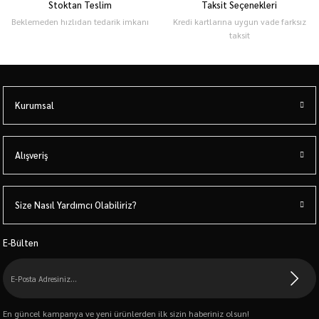
Stoktan Teslim
Taksit Seçenekleri
Beklemeden hızlıdan tedarik imkanı
Kredi kartlarına uygun vade farksız
taksit
Kurumsal
Alışveriş
Size Nasıl Yardımcı Olabiliriz?
E-Bülten
En güncel kampanya ve yeni ürünlerden ilk sizin haberiniz olsun!