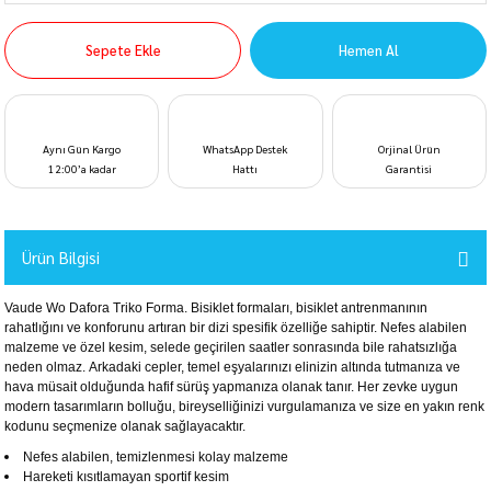
Sepete Ekle
Hemen Al
Aynı Gün Kargo
WhatsApp Destek
Orjinal Ürün
12:00’a kadar
Hattı
Garantisi
Ürün Bilgisi
Vaude Wo Dafora Triko Forma. Bisiklet formaları, bisiklet antrenmanının
rahatlığını ve konforunu artıran bir dizi spesifik özelliğe sahiptir. Nefes alabilen
malzeme ve özel kesim, selede geçirilen saatler sonrasında bile rahatsızlığa
neden olmaz. Arkadaki cepler, temel eşyalarınızı elinizin altında tutmanıza ve
hava müsait olduğunda hafif sürüş yapmanıza olanak tanır. Her zevke uygun
modern tasarımların bolluğu, bireyselliğinizi vurgulamanıza ve size en yakın renk
kodunu seçmenize olanak sağlayacaktır.
Nefes alabilen, temizlenmesi kolay malzeme
Hareketi kısıtlamayan sportif kesim