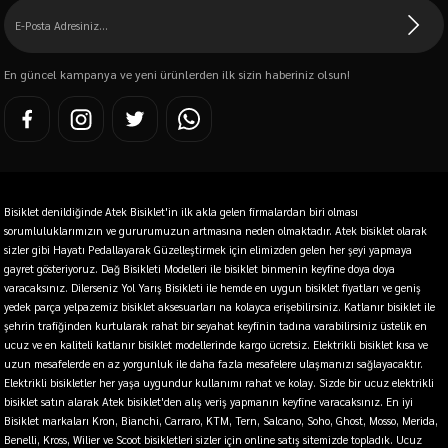
En güncel kampanya ve yeni ürünlerden ilk sizin haberiniz olsun!
Bisiklet denildiğinde Atek Bisiklet'in ilk akla gelen firmalardan biri olması
sorumluluklarımızın ve gururumuzun artmasına neden olmaktadır. Atek bisiklet olarak
sizler gibi Hayatı Pedallayarak Güzelleştirmek için elimizden gelen her şeyi yapmaya
gayret gösteriyoruz. Dağ Bisikleti Modelleri ile bisiklet binmenin keyfine doya doya
varacaksınız. Dilerseniz Yol Yarış Bisikleti ile hemde en uygun bisiklet fiyatları ve geniş
yedek parça yelpazemiz bisiklet aksesuarları na kolayca erişebilirsiniz. Katlanır bisiklet ile
şehrin trafiğinden kurtularak rahat bir seyahat keyfinin tadına varabilirsiniz üstelik en
ucuz ve en kaliteli katlanır bisiklet modellerinde kargo ücretsiz. Elektrikli bisiklet kısa ve
uzun mesafelerde en az yorgunluk ile daha fazla mesafelere ulaşmanızı sağlayacaktır.
Elektrikli bisikletler her yaşa uygundur kullanımı rahat ve kolay. Sizde bir ucuz elektrikli
bisiklet satın alarak Atek bisiklet'den alış veriş yapmanın keyfine varacaksınız. En iyi
Bisiklet markaları Kron, Bianchi, Carraro, KTM, Tern, Salcano, Soho, Ghost, Mosso, Merida,
Benelli, Kross, Wilier ve Scoot bisikletleri sizler için online satış sitemizde topladık. Ucuz