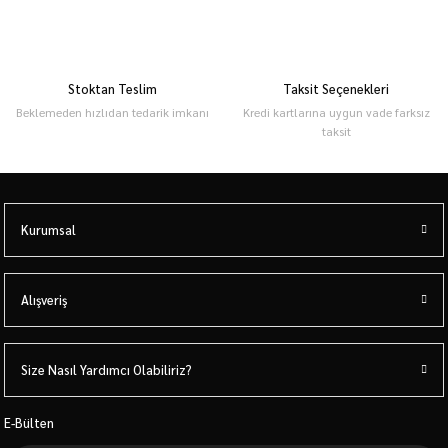
Stoktan Teslim
Taksit Seçenekleri
Beklemeden hızlıdan tedarik imkanı
Kredi kartlarına uygun vade farksız
taksit
Kurumsal
Alışveriş
Size Nasıl Yardımcı Olabiliriz?
E-Bülten