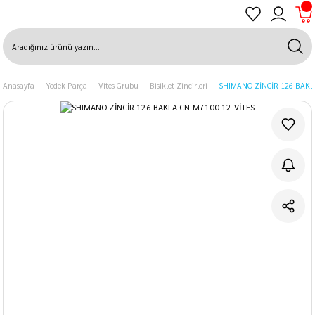
Anasayfa
Yedek Parça
Vites Grubu
Bisiklet Zincirleri
SHIMANO ZİNCİR 126 BAKL