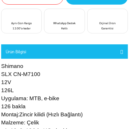
Aynı Gün Kargo
WhatsApp Destek
Orjinal Ürün
12:00’a kadar
Hattı
Garantisi
Ürün Bilgisi
Shimano
SLX CN-M7100
12V
126L
Uygulama: MTB, e-bike
126 bakla
Montaj:Zincir kilidi (Hızlı Bağlantı)
Malzeme: Çelik