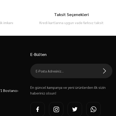
Taksit Seçenekleri
k imkanı
Kredi kartlarına uygun vade farksız taksit
E-Bülten
En güncel kampanya ve yeni ürünlerden ilk sizin
7/1 Bostancı-
haberiniz olsun!