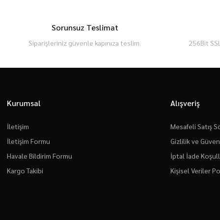
Sorunsuz Teslimat
Siparişleriniz güvenle kapınıza teslim.
256Bit SSL
Kurumsal
Alışveriş
İletişim
Mesafeli Satış 
İletişim Formu
Gizlilik ve Güven
Havale Bildirim Formu
İptal İade Koşull
Kargo Takibi
Kişisel Veriler Po