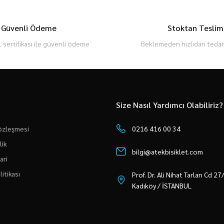
Güvenli Ödeme
Stoktan Teslim
 sertifikası ile güvenli ödeme
Beklemeden hızlıdan tedari
Size Nasıl Yardımcı Olabiliriz?
Sözleşmesi
0216 416 00 34
lik
bilgi@atekbisiklet.com
ari
litikası
Prof. Dr. Ali Nihat Tarlan Cd 2
Kadıköy / İSTANBUL