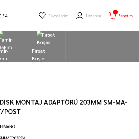
0 34
Favorilerim
Hesabım
Sepetim
mir-
Fırsat
kım
Köşesi
DİSK MONTAJ ADAPTÖRÜ 203MM SM-MA-
T/POST
SHIMANO
ISMMAF203PPA