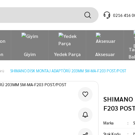
0216 416 0
Ta
on
Giyim
Yedek Parça
Aksesuar
Ba
örü
SHIMANO DİSK MONTAJ ADAPTÖRÜ 203MM SM-MA-F203 POST/POST
SHIMANO 
F203 POS
Marka
Stok Kodu