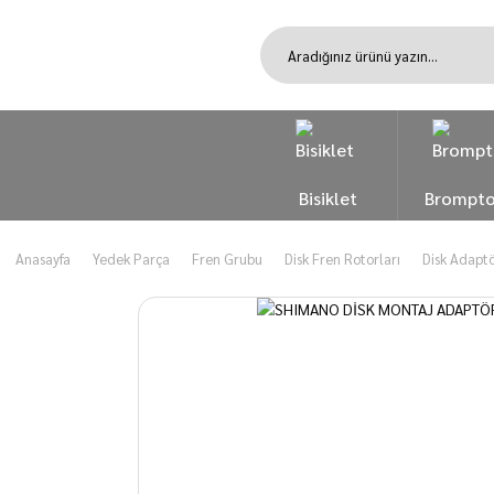
Bisiklet
Brompt
Anasayfa
Yedek Parça
Fren Grubu
Disk Fren Rotorları
Disk Adapt