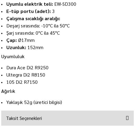
Uyumlu elektrik teli:
EW-SD300
E-tüp portu (adet):
3
Çalışma sıcaklığı aralığı:
Deşarj sırasında: -10°C ila 50°C
Şarj sırasında: 0°C ila 45°C
Çap:
Ø17mm
Uzunluk:
152mm
Uyumluluk
Dura Ace Di2 R9250
Ultegra Di2 R8150
105 Di2 R7150
Ağırlık
Yaklaşık 52g (üretici bilgisi)
Taksit Seçenekleri