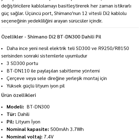
değiştiricilere kablolamayı basitleştirerek her zaman istikrarlı
güç sağlar. Üçüncü port, Shimano'nun 12 vitesli Di2 kablolu
seçeneğinin yedekliliğini arayan sürücüler içindir.
Özellikler - Shimano Di2 BT-DN300 Dahili Pil
Daha ince yeni nesil elektrik teli SD300 ve R9250/R8150
serisinden sonraki sistemlerle uyumludur
3 SD300 portu
BT-DN110 ile paylaşılan sabitleme yöntemi
Çerçeve veya sele direğine yerleşik montaj için
Yüksek güçlü lityum iyon pil
Ürün özellikleri
Modeli:
BT-DN300
Tür:
Dahili
Pil:
Lityum İyon
Nominal kapasite:
500mAh 3.7Wh
Nominal voltaj:
7.4V