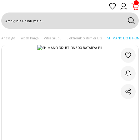
Anasayfa
Yedek Parça
Vites Grubu
Elektronik Sistemler Di2
SHIMANO DI2 BT-DN