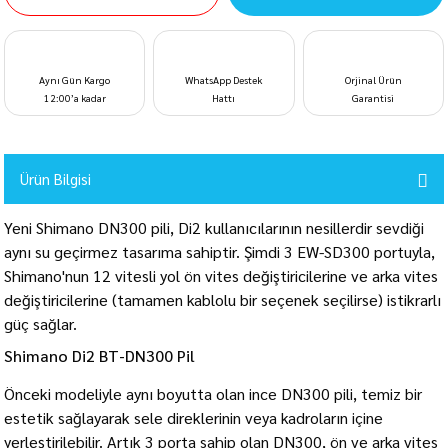
Aynı Gün Kargo
WhatsApp Destek
Orjinal Ürün
12:00’a kadar
Hattı
Garantisi
Ürün Bilgisi
Yeni Shimano DN300 pili, Di2 kullanıcılarının nesillerdir sevdiği
aynı su geçirmez tasarıma sahiptir. Şimdi 3 EW-SD300 portuyla,
Shimano'nun 12 vitesli yol ön vites değiştiricilerine ve arka vites
değiştiricilerine (tamamen kablolu bir seçenek seçilirse) istikrarlı
güç sağlar.
Shimano Di2 BT-DN300 Pil
Önceki modeliyle aynı boyutta olan ince DN300 pili, temiz bir
estetik sağlayarak sele direklerinin veya kadroların içine
yerleştirilebilir. Artık 3 porta sahip olan DN300, ön ve arka vites