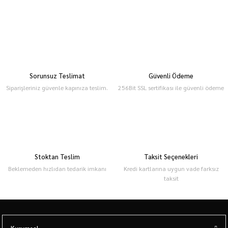
Sorunsuz Teslimat
Güvenli Ödeme
Siparişleriniz güvenle kapınıza teslim.
256Bit SSL sertifikası ile güvenli ödeme
Stoktan Teslim
Taksit Seçenekleri
Beklemeden hızlıdan tedarik imkanı
Kredi kartlarına uygun vade farksız
taksit