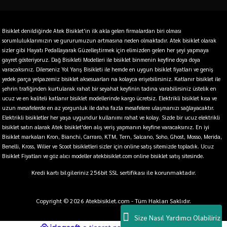
Bisiklet denildiğinde Atek Bisiklet'in ilk akla gelen firmalardan biri olması
sorumluluklarımızın ve gururumuzun artmasına neden olmaktadır. Atek bisiklet olarak
sizler gibi Hayatı Pedallayarak Güzelleştirmek için elimizden gelen her şeyi yapmaya
gayret gösteriyoruz. Dağ Bisikleti Modelleri ile bisiklet binmenin keyfine doya doya
varacaksınız. Dilerseniz Yol Yarış Bisikleti ile hemde en uygun bisiklet fiyatları ve geniş
yedek parça yelpazemiz bisiklet aksesuarları na kolayca erişebilirsiniz. Katlanır bisiklet ile
şehrin trafiğinden kurtularak rahat bir seyahat keyfinin tadına varabilirsiniz üstelik en
ucuz ve en kaliteli katlanır bisiklet modellerinde kargo ücretsiz. Elektrikli bisiklet kısa ve
uzun mesafelerde en az yorgunluk ile daha fazla mesafelere ulaşmanızı sağlayacaktır.
Elektrikli bisikletler her yaşa uygundur kullanımı rahat ve kolay. Sizde bir ucuz elektrikli
bisiklet satın alarak Atek bisiklet'den alış veriş yapmanın keyfine varacaksınız. En iyi
Bisiklet markaları Kron, Bianchi, Carraro, KTM, Tern, Salcano, Soho, Ghost, Mosso, Merida,
Benelli, Kross, Wilier ve Scoot bisikletleri sizler için online satış sitemizde topladık. Ucuz
Bisiklet Fiyatları ve göz alıcı modeller atekbisiklet.com online bisiklet satış sitesinde.
Kredi kartı bilgileriniz 256bit SSL sertifikası ile korunmaktadır.
Copyright © 2026 Atekbisiklet.com - Tüm Hakları Saklıdır.
Size Nasıl Yardımcı Olabiliriz