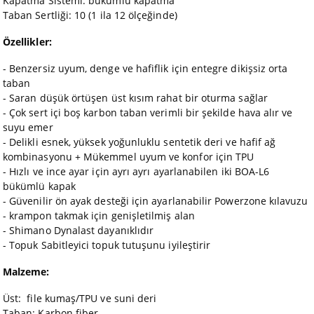
Kapatma Sistemi: bükümlü kapatma
Taban Sertliği: 10 (1 ila 12 ölçeğinde)
Özellikler:
- Benzersiz uyum, denge ve hafiflik için entegre dikişsiz orta
taban
- Saran düşük örtüşen üst kısım rahat bir oturma sağlar
- Çok sert içi boş karbon taban verimli bir şekilde hava alır ve
suyu emer
- Delikli esnek, yüksek yoğunluklu sentetik deri ve hafif ağ
kombinasyonu + Mükemmel uyum ve konfor için TPU
- Hızlı ve ince ayar için ayrı ayrı ayarlanabilen iki BOA-L6
bükümlü kapak
- Güvenilir ön ayak desteği için ayarlanabilir Powerzone kılavuzu
- krampon takmak için genişletilmiş alan
- Shimano Dynalast dayanıklıdır
- Topuk Sabitleyici topuk tutuşunu iyileştirir
Malzeme:
Üst: file kumaş/TPU ve suni deri
Taban: Karbon fiber