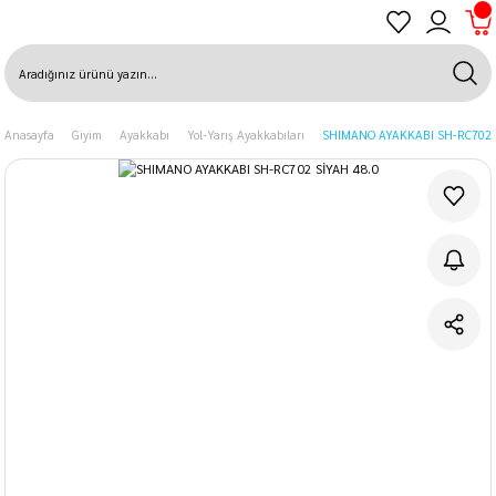
Anasayfa
Giyim
Ayakkabı
Yol-Yarış Ayakkabıları
SHIMANO AYAKKABI SH-RC702 