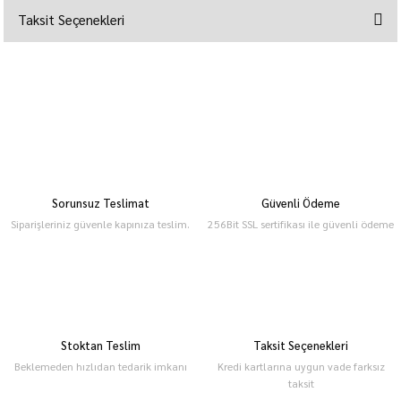
Taksit Seçenekleri
Sorunsuz Teslimat
Güvenli Ödeme
Siparişleriniz güvenle kapınıza teslim.
256Bit SSL sertifikası ile güvenli ödeme
Stoktan Teslim
Taksit Seçenekleri
Beklemeden hızlıdan tedarik imkanı
Kredi kartlarına uygun vade farksız
taksit