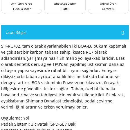
Aynı Gün Kargo
WhatsApp Destek
Orjinal Ürün
12:00’a kadar
Hattı
Garantisi
Ürün Bilgisi
SH-RC702, tam olarak ayarlanabilen iki BOA-L6 büküm kapamalı
ve çok sert bir karbon tabana sahip, kısaca RC7 olarak
adlandırılan, yarışmaya hazır Shimano yol ayakkabılarıdır. Esas
olarak sentetik deri, ağ ve TPU'dan yapılmış üst kısmın daha az
örtüşen yapısı sayesinde rahat bir uyum sağlarlar. Entegre
dikişsiz orta taban ayrıca rahatlık hissine katkıda bulunur ve
dengeyi artırır. BOA sisteminin Powerzone kılavuzu, ön ayak
bölgesinde güvenilir destek sağlar. Taban, özel bir kanalla
havalandırma ve su tahliyesi için oyuk şekillendirildi. Ek olarak,
ayakkabının Shimano Dynalast teknolojisi, pedal çevirme
verimliliğini artırır ve erken yorulmayı önler.
Uygulama: Yol
Pedalı Sistemi: 3 cıvatalı (SPD-SL / Bak)