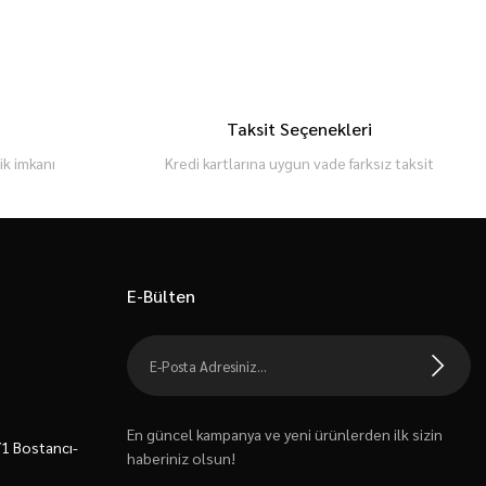
Taksit Seçenekleri
k imkanı
Kredi kartlarına uygun vade farksız taksit
E-Bülten
En güncel kampanya ve yeni ürünlerden ilk sizin
7/1 Bostancı-
haberiniz olsun!