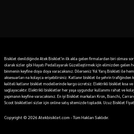
Bisiklet denildiğinde Atek Bisiklet'in ilk akla gelen firmalardan biri olması
olarak sizler gibi Hayatı Pedallayarak Güzelleştirmek için elimizden gelen he
binmenin keyfine doya doya varacaksınız. Dilerseniz Yol Yarış Bisikleti ile he
aksesuarları na kolayca erişebilirsiniz. Katlanır bisiklet ile şehrin trafiğinden
kaliteli katlanır bisiklet modellerinde kargo ücretsiz. Elektrikli bisiklet kı
sağlayacaktır. Elektrikli bisikletler her yaşa uygundur kullanımı rahat ve kolay. 
yapmanın keyfine varacaksınız. En iyi Bisiklet markaları Kron, Bianchi, Carra
Scoot bisikletleri sizler için online satış sitemizde topladık. Ucuz Bisiklet Fiya
Copyright © 2026 Atekbisiklet.com - Tüm Hakları Saklıdır.