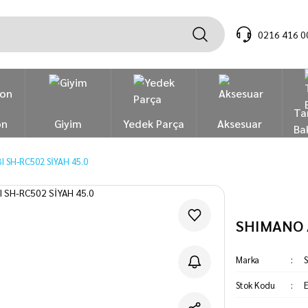
0216 416 0
Ta
on
Giyim
Yedek Parça
Aksesuar
Ba
 SH-RC502 SİYAH 45.0
SHIMANO A
Marka
Stok Kodu