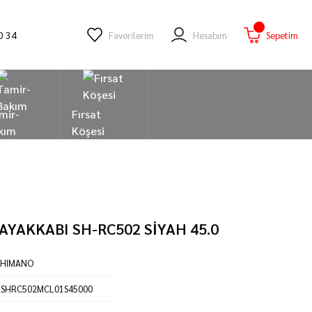
0 34
Favorilerim
Hesabım
Sepetim
mir-
Fırsat
kım
Köşesi
YAKKABI SH-RC502 SİYAH 45.0
SHIMANO
ESHRC502MCL01S45000