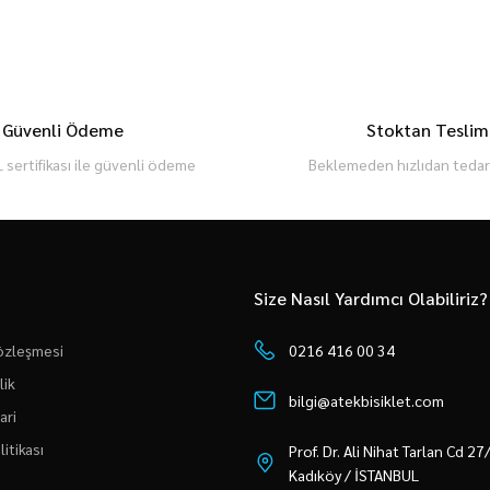
Güvenli Ödeme
Stoktan Teslim
 sertifikası ile güvenli ödeme
Beklemeden hızlıdan tedari
Size Nasıl Yardımcı Olabiliriz?
Sözleşmesi
0216 416 00 34
lik
bilgi@atekbisiklet.com
ari
litikası
Prof. Dr. Ali Nihat Tarlan Cd 2
Kadıköy / İSTANBUL