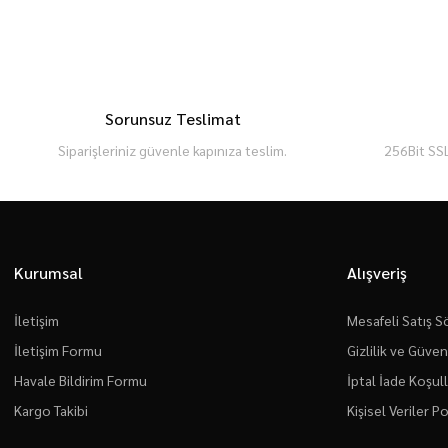
Sorunsuz Teslimat
Siparişleriniz güvenle kapınıza teslim.
256Bit SSL
Kurumsal
Alışveriş
İletişim
Mesafeli Satış 
İletişim Formu
Gizlilik ve Güven
Havale Bildirim Formu
İptal İade Koşull
Kargo Takibi
Kişisel Veriler Po