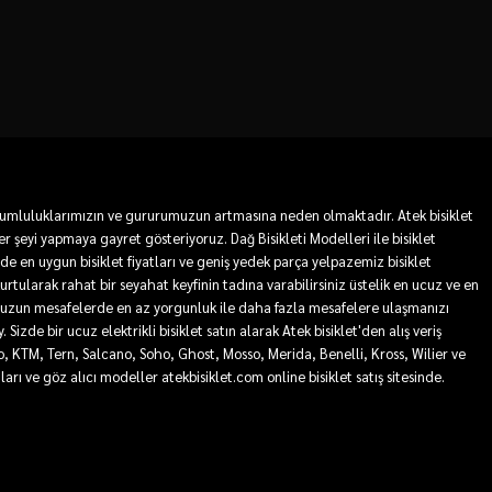
 sorumluluklarımızın ve gururumuzun artmasına neden olmaktadır. Atek bisiklet
r şeyi yapmaya gayret gösteriyoruz. Dağ Bisikleti Modelleri ile bisiklet
mde en uygun bisiklet fiyatları ve geniş yedek parça yelpazemiz bisiklet
 kurtularak rahat bir seyahat keyfinin tadına varabilirsiniz üstelik en ucuz ve en
sa ve uzun mesafelerde en az yorgunluk ile daha fazla mesafelere ulaşmanızı
Sizde bir ucuz elektrikli bisiklet satın alarak Atek bisiklet'den alış veriş
ro, KTM, Tern, Salcano, Soho, Ghost, Mosso, Merida, Benelli, Kross, Wilier ve
tları ve göz alıcı modeller atekbisiklet.com online bisiklet satış sitesinde.