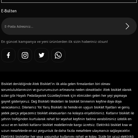
E-Bülten
En güncel kampanya ve yeni ürünlerden ilk sizin haberiniz olsun!
Bisiklet denildiğinde Atek Bisiklet'in ilk akla gelen firmalardan biri olması
sorumluluklarımızın ve gururumuzun artmasına neden olmaktadır. Atek bisiklet olarak
sizler gibi Hayatı Pedallayarak Güzelleştirmek için elimizden gelen her şeyi yapmaya
gayret gösteriyoruz. Dağ Bisikleti Modelleri ile bisiklet binmenin keyfine doya doya
varacaksınız. Dilerseniz Yol Yarış Bisikleti ile hemde en uygun bisiklet fiyatları ve geniş
yedek parça yelpazemiz bisiklet aksesuarları na kolayca erişebilirsiniz. Katlanır bisiklet ile
şehrin trafiğinden kurtularak rahat bir seyahat keyfinin tadına varabilirsiniz üstelik en
ucuz ve en kaliteli katlanır bisiklet modellerinde kargo ücretsiz. Elektrikli bisiklet kısa ve
uzun mesafelerde en az yorgunluk ile daha fazla mesafelere ulaşmanızı sağlayacaktır.
Elektrikli bisikletler her yaşa uygundur kullanımı rahat ve kolay. Sizde bir ucuz elektrikli