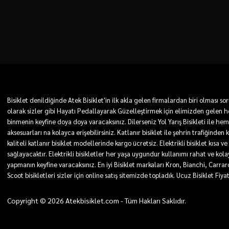
Bisiklet denildiğinde Atek Bisiklet'in ilk akla gelen firmalardan biri olması
olarak sizler gibi Hayatı Pedallayarak Güzelleştirmek için elimizden gelen he
binmenin keyfine doya doya varacaksınız. Dilerseniz Yol Yarış Bisikleti ile he
aksesuarları na kolayca erişebilirsiniz. Katlanır bisiklet ile şehrin trafiğinden
kaliteli katlanır bisiklet modellerinde kargo ücretsiz. Elektrikli bisiklet kı
sağlayacaktır. Elektrikli bisikletler her yaşa uygundur kullanımı rahat ve kolay. 
yapmanın keyfine varacaksınız. En iyi Bisiklet markaları Kron, Bianchi, Carra
Scoot bisikletleri sizler için online satış sitemizde topladık. Ucuz Bisiklet Fiya
Copyright © 2026 Atekbisiklet.com - Tüm Hakları Saklıdır.