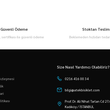
Güvenli Ödeme
Stoktan Teslim
 sertifikası ile güvenli ödeme
Beklemeden hızlıdan tedari
Size Nasıl Yardımcı Olabiliriz?
Sözleşmesi
0216 416 00 34
lik
bilgi@atekbisiklet.com
ari
litikası
Prof. Dr. Ali Nihat Tarlan Cd 2
Kadıköy / İSTANBUL