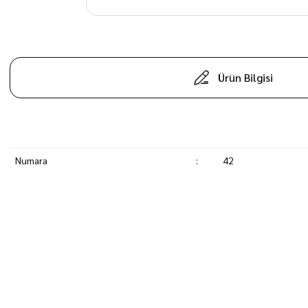
Ürün Bilgisi
Numara
:
42