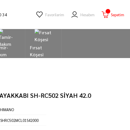
0 34
Favorilerim
Hesabım
Sepetim
mir-
Fırsat
kım
Köşesi
YAKKABI SH-RC502 SİYAH 42.0
SHIMANO
ESHRC502MCL01S42000