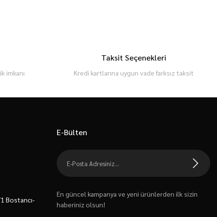
Taksit Seçenekleri
k imkanı
Kredi kartlarına uygun vade farksız taksit
E-Bülten
En güncel kampanya ve yeni ürünlerden ilk sizin
7/1 Bostancı-
haberiniz olsun!