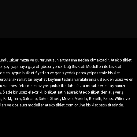
 sorumluluklarımızın ve gururumuzun artmasına neden olmaktadır. Atek bisiklet
r şeyi yapmaya gayret gösteriyoruz. Dağ Bisikleti Modelleri ile bisiklet
mde en uygun bisiklet fiyatları ve geniş yedek parça yelpazemiz bisiklet
 kurtularak rahat bir seyahat keyfinin tadına varabilirsiniz üstelik en ucuz ve en
sa ve uzun mesafelerde en az yorgunluk ile daha fazla mesafelere ulaşmanızı
Sizde bir ucuz elektrikli bisiklet satın alarak Atek bisiklet'den alış veriş
ro, KTM, Tern, Salcano, Soho, Ghost, Mosso, Merida, Benelli, Kross, Wilier ve
tları ve göz alıcı modeller atekbisiklet.com online bisiklet satış sitesinde.