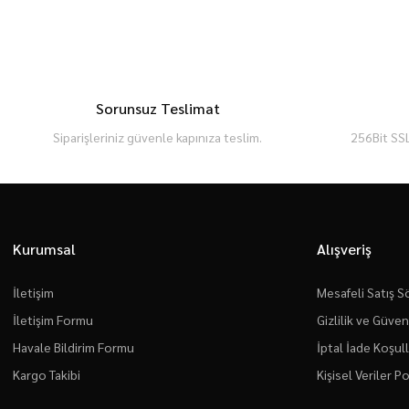
Sorunsuz Teslimat
Siparişleriniz güvenle kapınıza teslim.
256Bit SSL
Kurumsal
Alışveriş
İletişim
Mesafeli Satış 
İletişim Formu
Gizlilik ve Güven
Havale Bildirim Formu
İptal İade Koşull
Kargo Takibi
Kişisel Veriler Po