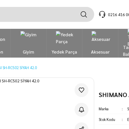
0216 416 0
Ta
on
Giyim
Yedek Parça
Aksesuar
Ba
 SH-RC502 SİYAH 42.0
SHIMANO A
Marka
Stok Kodu