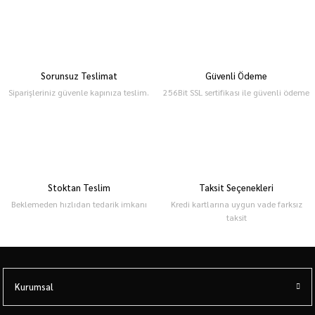
Sorunsuz Teslimat
Güvenli Ödeme
Siparişleriniz güvenle kapınıza teslim.
256Bit SSL sertifikası ile güvenli ödeme
Stoktan Teslim
Taksit Seçenekleri
Beklemeden hızlıdan tedarik imkanı
Kredi kartlarına uygun vade farksız
taksit
Kurumsal