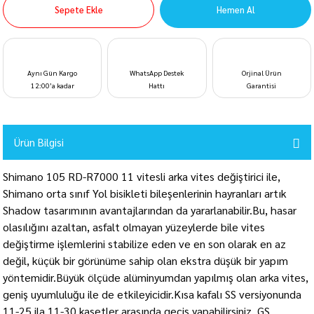
Sepete Ekle
Hemen Al
Aynı Gün Kargo
WhatsApp Destek
Orjinal Ürün
12:00’a kadar
Hattı
Garantisi
Ürün Bilgisi
Shimano 105 RD-R7000 11 vitesli arka vites değiştirici ile,
Shimano orta sınıf Yol bisikleti bileşenlerinin hayranları artık
Shadow tasarımının avantajlarından da yararlanabilir.Bu, hasar
olasılığını azaltan, asfalt olmayan yüzeylerde bile vites
değiştirme işlemlerini stabilize eden ve en son olarak en az
değil, küçük bir görünüme sahip olan ekstra düşük bir yapım
yöntemidir.Büyük ölçüde alüminyumdan yapılmış olan arka vites,
geniş uyumluluğu ile de etkileyicidir.Kısa kafalı SS versiyonunda
11-25 ila 11-30 kasetler arasında geçiş yapabilirsiniz, GS