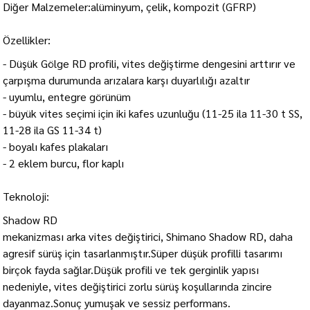
Diğer Malzemeler:alüminyum, çelik, kompozit (GFRP)
Özellikler:
- Düşük Gölge RD profili, vites değiştirme dengesini arttırır ve
çarpışma durumunda arızalara karşı duyarlılığı azaltır
- uyumlu, entegre görünüm
- büyük vites seçimi için iki kafes uzunluğu (11-25 ila 11-30 t SS,
11-28 ila GS 11-34 t)
- boyalı kafes plakaları
- 2 eklem burcu, flor kaplı
Teknoloji:
Shadow RD
mekanizması arka vites değiştirici, Shimano Shadow RD, daha
agresif sürüş için tasarlanmıştır.Süper düşük profilli tasarımı
birçok fayda sağlar.Düşük profili ve tek gerginlik yapısı
nedeniyle, vites değiştirici zorlu sürüş koşullarında zincire
dayanmaz.Sonuç yumuşak ve sessiz performans.