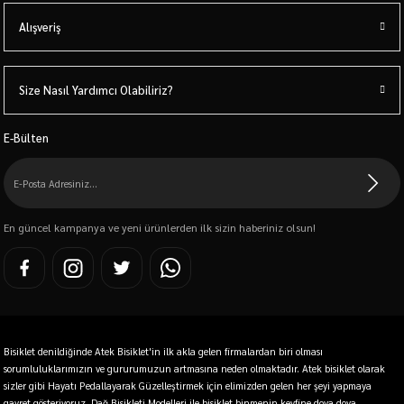
Alışveriş
Size Nasıl Yardımcı Olabiliriz?
E-Bülten
En güncel kampanya ve yeni ürünlerden ilk sizin haberiniz olsun!
Bisiklet denildiğinde Atek Bisiklet'in ilk akla gelen firmalardan biri olması
sorumluluklarımızın ve gururumuzun artmasına neden olmaktadır. Atek bisiklet olarak
sizler gibi Hayatı Pedallayarak Güzelleştirmek için elimizden gelen her şeyi yapmaya
gayret gösteriyoruz. Dağ Bisikleti Modelleri ile bisiklet binmenin keyfine doya doya