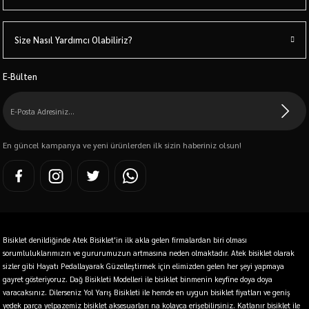
Size Nasıl Yardımcı Olabiliriz?
E-Bülten
En güncel kampanya ve yeni ürünlerden ilk sizin haberiniz olsun!
Bisiklet denildiğinde Atek Bisiklet'in ilk akla gelen firmalardan biri olması
sorumluluklarımızın ve gururumuzun artmasına neden olmaktadır. Atek bisiklet olarak
sizler gibi Hayatı Pedallayarak Güzelleştirmek için elimizden gelen her şeyi yapmaya
gayret gösteriyoruz. Dağ Bisikleti Modelleri ile bisiklet binmenin keyfine doya doya
varacaksınız. Dilerseniz Yol Yarış Bisikleti ile hemde en uygun bisiklet fiyatları ve geniş
yedek parça yelpazemiz bisiklet aksesuarları na kolayca erişebilirsiniz. Katlanır bisiklet ile