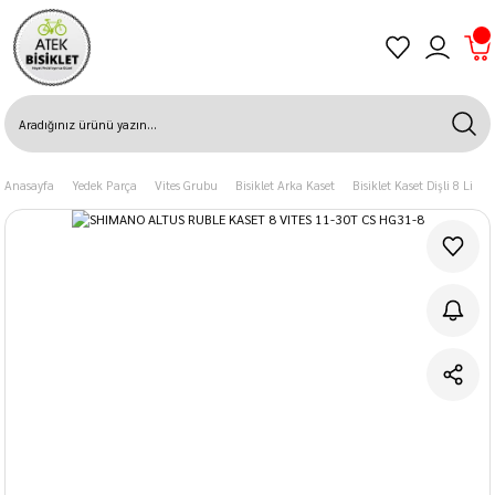
Anasayfa
Yedek Parça
Vites Grubu
Bisiklet Arka Kaset
Bisiklet Kaset Dişli 8 Li