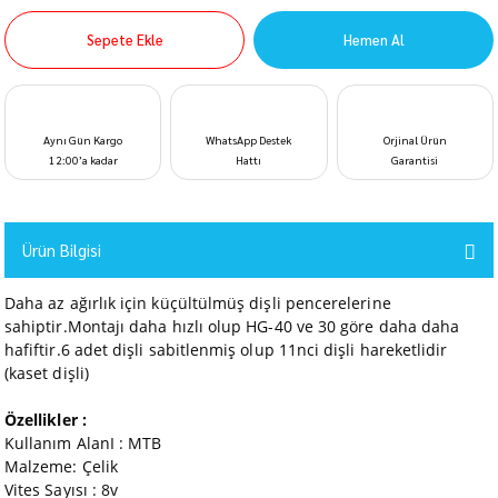
Sepete Ekle
Hemen Al
Aynı Gün Kargo
WhatsApp Destek
Orjinal Ürün
12:00’a kadar
Hattı
Garantisi
Ürün Bilgisi
Daha az ağırlık için küçültülmüş dişli pencerelerine
sahiptir.Montajı daha hızlı olup HG-40 ve 30 göre daha daha
hafiftir.6 adet dişli sabitlenmiş olup 11nci dişli hareketlidir
(kaset dişli)
Özellikler :
Kullanım AlanI : MTB
Malzeme: Çelik
Vites Sayısı : 8v