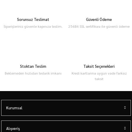
Sorunsuz Teslimat
Güvenli Ödeme
Siparişleriniz güvenle kapınıza teslim.
256Bit SSL sertifikası ile güvenli ödeme
Stoktan Teslim
Taksit Seçenekleri
Beklemeden hızlıdan tedarik imkanı
Kredi kartlarına uygun vade farksız
taksit
Kurumsal
Alışveriş