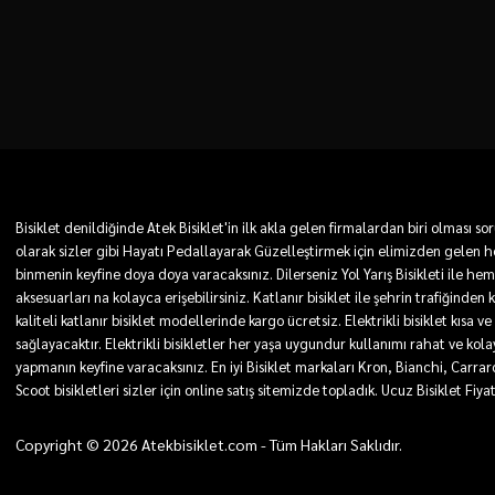
Bisiklet denildiğinde Atek Bisiklet'in ilk akla gelen firmalardan biri olması
olarak sizler gibi Hayatı Pedallayarak Güzelleştirmek için elimizden gelen he
binmenin keyfine doya doya varacaksınız. Dilerseniz Yol Yarış Bisikleti ile he
aksesuarları na kolayca erişebilirsiniz. Katlanır bisiklet ile şehrin trafiğinden
kaliteli katlanır bisiklet modellerinde kargo ücretsiz. Elektrikli bisiklet kı
sağlayacaktır. Elektrikli bisikletler her yaşa uygundur kullanımı rahat ve kolay. 
yapmanın keyfine varacaksınız. En iyi Bisiklet markaları Kron, Bianchi, Carra
Scoot bisikletleri sizler için online satış sitemizde topladık. Ucuz Bisiklet Fiya
Copyright © 2026 Atekbisiklet.com - Tüm Hakları Saklıdır.