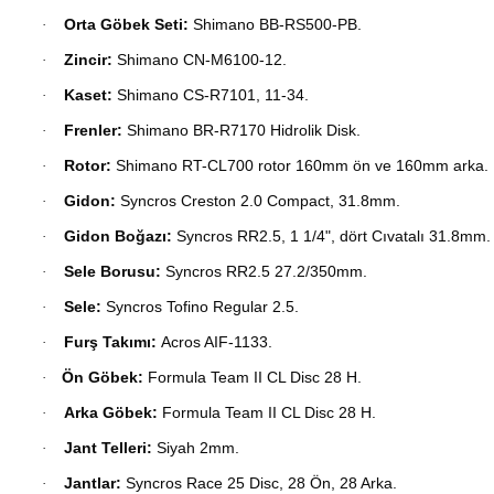
Orta Göbek Seti:
Shimano BB-RS500-PB.
·
Zincir:
Shimano CN-M6100-12.
·
Kaset:
Shimano CS-R7101, 11-34.
·
Frenler:
Shimano BR-R7170 Hidrolik Disk.
·
Rotor:
Shimano RT-CL700 rotor 160mm ön ve 160mm arka.
·
Gidon:
Syncros Creston 2.0 Compact, 31.8mm.
·
Gidon Boğazı:
Syncros RR2.5, 1 1/4", dört Cıvatalı 31.8mm.
·
Sele Borusu:
Syncros RR2.5 27.2/350mm.
·
Sele:
Syncros Tofino Regular 2.5.
·
Furş Takımı:
Acros AIF-1133.
·
Ön Göbek:
Formula Team II CL Disc 28 H.
·
Arka Göbek:
Formula Team II CL Disc 28 H.
·
Jant Telleri:
Siyah 2mm.
·
Jantlar:
Syncros Race 25 Disc, 28 Ön, 28 Arka.
·