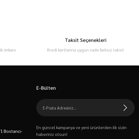
Taksit Seçenekleri
k imkanı
Kredi kartlarına uygun vade farksız taksit
E-Bülten
En güncel kampanya ve yeni ürünlerden ilk sizin
7/1 Bostancı-
haberiniz olsun!