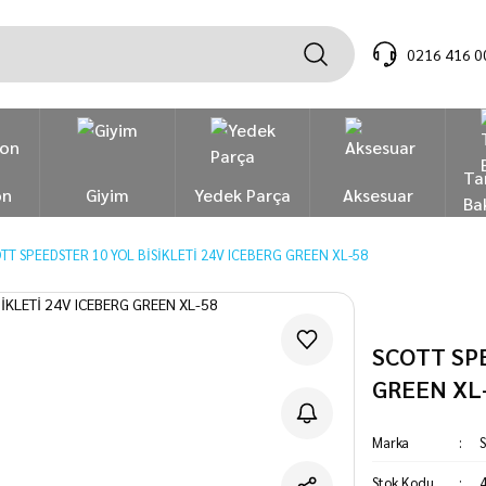
0216 416 0
Ta
on
Giyim
Yedek Parça
Aksesuar
Ba
TT SPEEDSTER 10 YOL BİSİKLETİ 24V ICEBERG GREEN XL-58
SCOTT SPE
GREEN XL
Marka
S
Stok Kodu