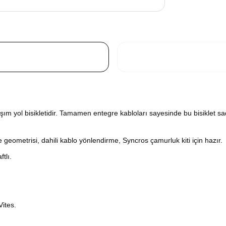
m yol bisikletidir.
Tamamen entegre kabloları sayesinde bu bisiklet s
eometrisi, dahili kablo yönlendirme, Syncros çamurluk kiti için hazır.
tlı.
ites.