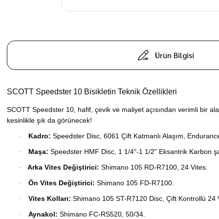
Ürün Bilgisi
SCOTT Speedster 10 Bisikletin Teknik Özellikleri
SCOTT Speedster 10, hafif, çevik ve maliyet açısından verimli bir alaşı
kesinlikle şık da görünecek!
Kadro:
Speedster Disc, 6061 Çift Katmanlı Alaşım, Endurance g
·
Maşa:
Speedster HMF Disc, 1 1/4"-1 1/2" Eksantrik Karbon şaf
·
Arka Vites Değiştirici:
Shimano 105 RD-R7100, 24 Vites.
·
Ön Vites Değiştirici:
Shimano 105 FD-R7100.
·
Vites Kolları:
Shimano 105 ST-R7120 Disc, Çift Kontrollü 24 V
·
Aynakol:
Shimano FC-RS520, 50/34.
·