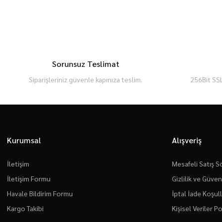
Sorunsuz Teslimat
Siparişleriniz güvenle kapınıza teslim.
256Bit SSL
Kurumsal
Alışveriş
İletişim
Mesafeli Satış 
İletişim Formu
Gizlilik ve Güven
Havale Bildirim Formu
İptal İade Koşull
Kargo Takibi
Kişisel Veriler Po