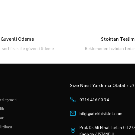
Güvenli Ödeme
Stoktan Teslim
 sertifikası ile güvenli ödeme
Beklemeden hızlıdan tedari
Size Nasıl Yardımcı Olabiliriz?
Sözleşmesi
0216 416 00 34
lik
bilgi@atekbisiklet.com
ari
litikası
Prof. Dr. Ali Nihat Tarlan Cd 2
Kadıköy / İSTANBUL