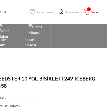
0 34
Favorilerim
Hesabım
Sepetim
mir-
Fırsat
kım
Köşesi
EDSTER 10 YOL BİSİKLETİ 24V ICEBERG
-58
cott
4233038089012