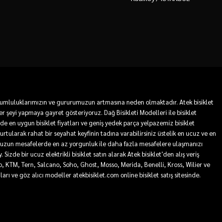
 sorumluluklarımızın ve gururumuzun artmasına neden olmaktadır. Atek bisiklet
r şeyi yapmaya gayret gösteriyoruz. Dağ Bisikleti Modelleri ile bisiklet
mde en uygun bisiklet fiyatları ve geniş yedek parça yelpazemiz bisiklet
 kurtularak rahat bir seyahat keyfinin tadına varabilirsiniz üstelik en ucuz ve en
sa ve uzun mesafelerde en az yorgunluk ile daha fazla mesafelere ulaşmanızı
Sizde bir ucuz elektrikli bisiklet satın alarak Atek bisiklet'den alış veriş
ro, KTM, Tern, Salcano, Soho, Ghost, Mosso, Merida, Benelli, Kross, Wilier ve
tları ve göz alıcı modeller atekbisiklet.com online bisiklet satış sitesinde.