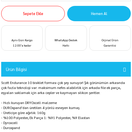
Sepete Ekle
Hemen Al
Aynı Gün Kargo
WhatsApp Destek
Orjinal Ürün
12:00’a kadar
Hattı
Garantisi
Ürün Bilgisi
Scott Endurance 10 bisiklet forması çok şey sunuyor! Şık görünümün arkasında
çok fazla teknoloji var: maksimum nefes alabilirlik için arkada file ek parça,
eşyaları saklamak için arka cepler ve kaymayan silikon şeritler.
- Hızlı kuruyan DRYOxcell malzeme
- DUROxpand'dan üretilen 4 yönlü esneyen kumaş
- Üreticiye göre ağırlık: 160g
- %100 Polyester, Ek Parça 1: %91 Polyester, %9 Elastan
- Dyroxcell
- Duroxpand