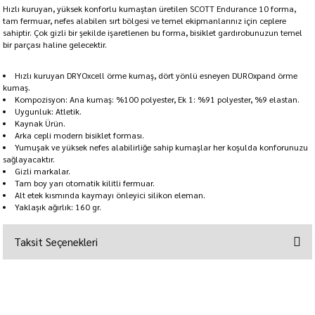
Hızlı kuruyan, yüksek konforlu kumaştan üretilen SCOTT Endurance 10 forma,
tam fermuar, nefes alabilen sırt bölgesi ve temel ekipmanlarınız için ceplere
sahiptir. Çok gizli bir şekilde işaretlenen bu forma, bisiklet gardırobunuzun temel
bir parçası haline gelecektir.
Hızlı kuruyan DRYOxcell örme kumaş, dört yönlü esneyen DUROxpand örme
kumaş.
Kompozisyon: Ana kumaş: %100 polyester, Ek 1: %91 polyester, %9 elastan.
Uygunluk: Atletik.
Kaynak Ürün.
Arka cepli modern bisiklet forması.
Yumuşak ve yüksek nefes alabilirliğe sahip kumaşlar her koşulda konforunuzu
sağlayacaktır.
Gizli markalar.
Tam boy yarı otomatik kilitli fermuar.
Alt etek kısmında kaymayı önleyici silikon eleman.
Yaklaşık ağırlık: 160 gr.
Taksit Seçenekleri