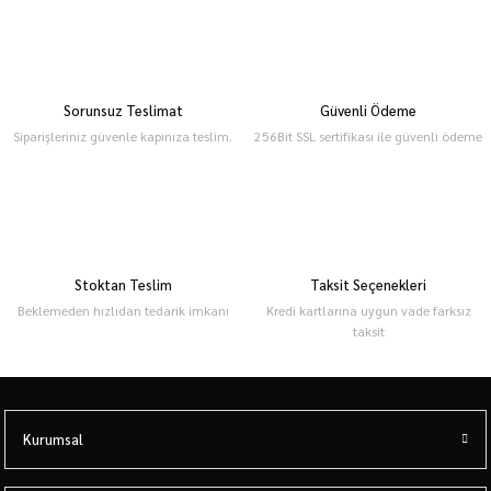
Sorunsuz Teslimat
Güvenli Ödeme
Siparişleriniz güvenle kapınıza teslim.
256Bit SSL sertifikası ile güvenli ödeme
Stoktan Teslim
Taksit Seçenekleri
Beklemeden hızlıdan tedarik imkanı
Kredi kartlarına uygun vade farksız
taksit
Kurumsal