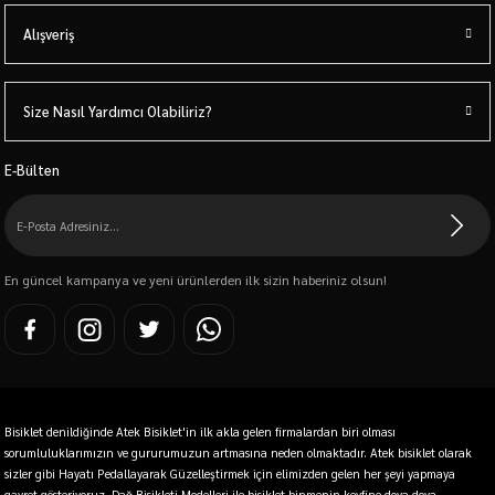
Alışveriş
Size Nasıl Yardımcı Olabiliriz?
E-Bülten
En güncel kampanya ve yeni ürünlerden ilk sizin haberiniz olsun!
Bisiklet denildiğinde Atek Bisiklet'in ilk akla gelen firmalardan biri olması
sorumluluklarımızın ve gururumuzun artmasına neden olmaktadır. Atek bisiklet olarak
sizler gibi Hayatı Pedallayarak Güzelleştirmek için elimizden gelen her şeyi yapmaya
gayret gösteriyoruz. Dağ Bisikleti Modelleri ile bisiklet binmenin keyfine doya doya