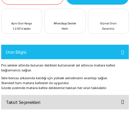
Aynı Gün Kargo
WhatsApp Destek
Orjinal Ürün
12:00’a kadar
Hattı
Garantisi
Ürün Bilgisi
Pro seleler altında bulunan delikleri kullanarak sel altınıza matara kafesi
bağlamanızı sağlar.
Sele borusu arkasında kaldığı için yüksek aerodinami avantajı sağlar.
Standart tüm matara kafesleri ile uygundur.
Gözde üzerinde matara kafesi deliklerine takılan her ürün takılabilir.
Taksit Seçenekleri