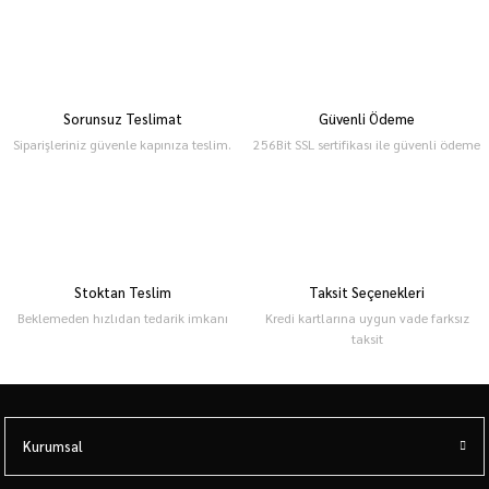
Sorunsuz Teslimat
Güvenli Ödeme
Siparişleriniz güvenle kapınıza teslim.
256Bit SSL sertifikası ile güvenli ödeme
Stoktan Teslim
Taksit Seçenekleri
Beklemeden hızlıdan tedarik imkanı
Kredi kartlarına uygun vade farksız
taksit
Kurumsal