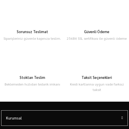
Sorunsuz Teslimat
Güvenli Ödeme
Siparişleriniz güvenle kapınıza teslim.
256Bit SSL sertifikası ile güvenli ödeme
Stoktan Teslim
Taksit Seçenekleri
Beklemeden hızlıdan tedarik imkanı
Kredi kartlarına uygun vade farksız
taksit
Kurumsal