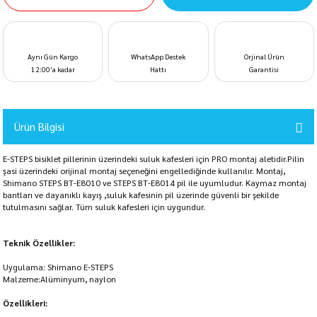
Aynı Gün Kargo
WhatsApp Destek
Orjinal Ürün
12:00’a kadar
Hattı
Garantisi
Ürün Bilgisi
E-STEPS bisiklet pillerinin üzerindeki suluk kafesleri için PRO montaj aletidir.Pilin
şasi üzerindeki orijinal montaj seçeneğini engellediğinde kullanılır. Montaj,
Shimano STEPS BT-E8010 ve STEPS BT-E8014 pil ile uyumludur. Kaymaz montaj
bantları ve dayanıklı kayış ,suluk kafesinin pil üzerinde güvenli bir şekilde
tutulmasını sağlar. Tüm suluk kafesleri için uygundur.
Teknik Özellikler:
Uygulama: Shimano E-STEPS
Malzeme:Alüminyum, naylon
Özellikleri: