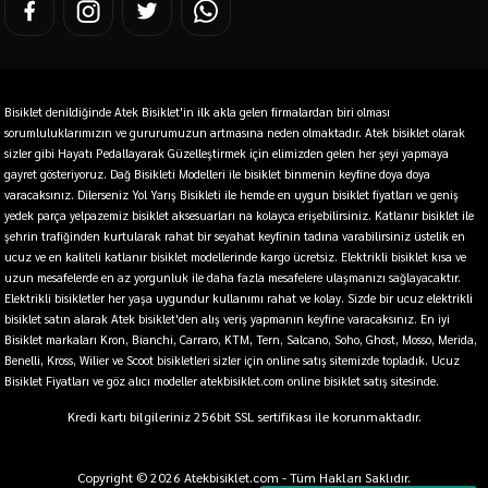
Bisiklet denildiğinde Atek Bisiklet'in ilk akla gelen firmalardan biri olması
sorumluluklarımızın ve gururumuzun artmasına neden olmaktadır. Atek bisiklet olarak
sizler gibi Hayatı Pedallayarak Güzelleştirmek için elimizden gelen her şeyi yapmaya
gayret gösteriyoruz. Dağ Bisikleti Modelleri ile bisiklet binmenin keyfine doya doya
varacaksınız. Dilerseniz Yol Yarış Bisikleti ile hemde en uygun bisiklet fiyatları ve geniş
yedek parça yelpazemiz bisiklet aksesuarları na kolayca erişebilirsiniz. Katlanır bisiklet ile
şehrin trafiğinden kurtularak rahat bir seyahat keyfinin tadına varabilirsiniz üstelik en
ucuz ve en kaliteli katlanır bisiklet modellerinde kargo ücretsiz. Elektrikli bisiklet kısa ve
uzun mesafelerde en az yorgunluk ile daha fazla mesafelere ulaşmanızı sağlayacaktır.
Elektrikli bisikletler her yaşa uygundur kullanımı rahat ve kolay. Sizde bir ucuz elektrikli
bisiklet satın alarak Atek bisiklet'den alış veriş yapmanın keyfine varacaksınız. En iyi
Bisiklet markaları Kron, Bianchi, Carraro, KTM, Tern, Salcano, Soho, Ghost, Mosso, Merida,
Benelli, Kross, Wilier ve Scoot bisikletleri sizler için online satış sitemizde topladık. Ucuz
Bisiklet Fiyatları ve göz alıcı modeller atekbisiklet.com online bisiklet satış sitesinde.
Kredi kartı bilgileriniz 256bit SSL sertifikası ile korunmaktadır.
Copyright © 2026 Atekbisiklet.com - Tüm Hakları Saklıdır.