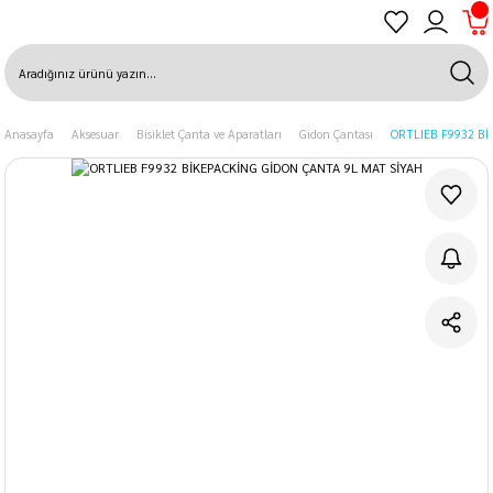
Anasayfa
Aksesuar
Bisiklet Çanta ve Aparatları
Gidon Çantası
ORTLIEB F9932 B