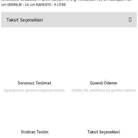
cm DERİNLİK : 16 cm KAPASİTE : 9 LİTRE
Taksit Seçenekleri
Sorunsuz Teslimat
Güvenli Ödeme
Siparişleriniz güvenle kapınıza teslim.
256Bit SSL sertifikası ile güvenli ödeme
Stoktan Teslim
Taksit Seçenekleri