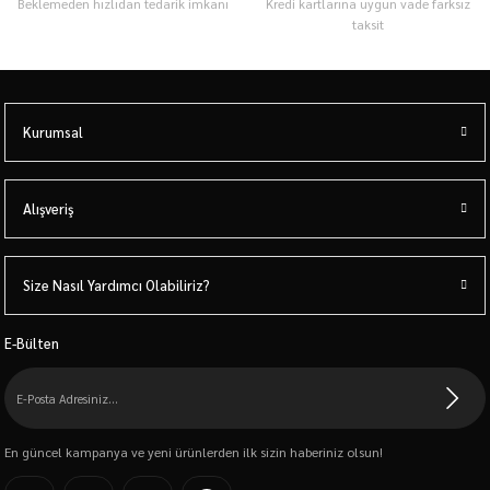
Beklemeden hızlıdan tedarik imkanı
Kredi kartlarına uygun vade farksız
taksit
Kurumsal
Alışveriş
Size Nasıl Yardımcı Olabiliriz?
E-Bülten
En güncel kampanya ve yeni ürünlerden ilk sizin haberiniz olsun!