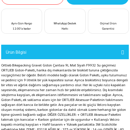
Aynı Gün Kargo
WhatsApp Destek
Orjinal Ürün
12:00’a kadar
Hattı
Garantisi
Ürün Bilgisi
Ortlieb Bikepacking Gravel Gidon Çantası 9L Mat Siyah F9932 Su geçirmez
ORTLIEB Gidon-Paketi, harika dış mekanlarda bir bisiklet turuna çıktığınızda
vazgeçilmez bir öğedir. Belirli modele bağlı olarak Gidon Paketi, uyku tulumunuz
ve pediniz için 9 litrelik bir yük kapasitesi sunar. Ayrıca bisikletiniz boyunca dengeli
bir vites ve ağırlık dağılımı sağlamaya yardımcı olur. Her iki uçtaki rulo kapakları
sayesinde, ekipmanınıza her zaman hızlı bir şekilde erişebilirsiniz. Dış kısımdaki
sıkıştırma kayışları, ek ekipmanların istiflenmesini ve takılmasını sağlar. Ayrıca,
Gidon-Paketi, ek saklama alanı için bir ORTLIEB Aksesuar-Paketinin takılmasını
sağlayan dört kanca ile birlikte gelir. Ara parçalar ve iki güçlü Velcro kayıştan
oluşan montaj sistemi, karbon gidonlar da dahil olmak üzere herhangi bir gidon
tipine güvenli bağlantı sağlar. DİĞER ÖZELLİKLER: + ORTLIEB Aksesuar Paketini
takmak için kancalar + Karbon gidonlar için de uygundur + Kullanışlı Velcro
kapaklı montaj kayışları + Hafif tasarım + Yüksek parlaklıkta 3M Scotchlite
reflektörler MALZEME : PS21R AĞIRLIK : 375 gr YÜKSEKLİK : 16 cm GENİŞLİK : 40