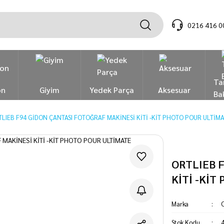
0216 416 0
Ta
on
Giyim
Yedek Parça
Aksesuar
Ba
LIEB F94 GİDON ÇANTASI FOTOĞRAF MAKİNESİ KİTİ -KİT PHOTO POUR ULTİM
ORTLIEB 
KİTİ -KİT
Marka
Stok Kodu