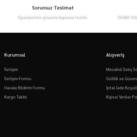
Sorunsuz Teslimat
Siparişleriniz güvenle kapınıza teslim.
256Bit SSL
Kurumsal
Alışveriş
İletişim
Mesafeli Satış 
İletişim Formu
Gizlilik ve Güven
Havale Bildirim Formu
İptal İade Koşull
Kargo Takibi
Kişisel Veriler Po