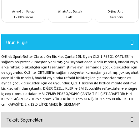
Aynı Gün Kargo
WhatsApp Destek
Orjinal Ürün
12:00’a kadar
Hattı
Garantisi
Ürün Bilgisi
Ortlieb Sport-Roller Classic Ön Bisiklet Çanta 25L Siyah QL2.1 F6301 ORTLIEB'in
sağlam polyester kumaştan yapılmış çok seyahat eden klasik modeli, öndeki veya
arka raftaki bisikletçiler için tasarlanmıştır ve aynı zamanda çocuk bisikletleri için
de uygundur. QL2 ile. ORTLIEB'in sağlam polyester kumaştan yapılmış çok seyahat
eden klasik modeli, öndeki veya arka raftaki bisikletçiler için tasarlanmıştır ve
ayrıca çocuk bisikletleri için de uygundur. QL2.1 sistemi ile hızlıca monte edilir ve
bisiklet rafından çıkarılır. DİĞER ÖZELLİKLER: + 3M Scotchlite reflektörler + entegre
iç cep + omuz askıları MALZEME: PD620,PS490 ÇANTA TİPİ: ÇİFT ADAPTÖR: Hızlı
Kilit2.1 AĞIRLIK: 2 X 795 gram YÜKSEKLİK: 30 cm GENİŞLİK: 25 cm DERİNLİK: 14
cm KAPASİTE: 2 x 12,5 LİTRE MADE İN GERMANY
Taksit Seçenekleri