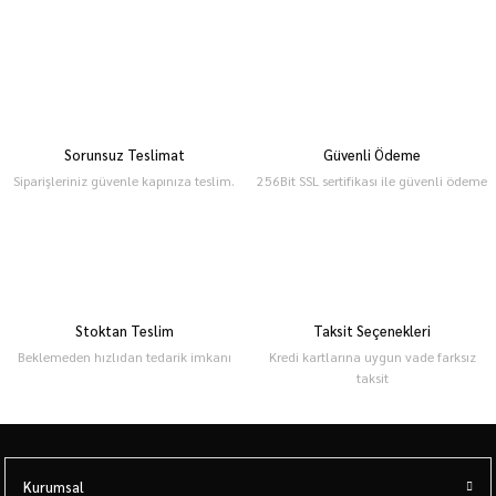
Sorunsuz Teslimat
Güvenli Ödeme
Siparişleriniz güvenle kapınıza teslim.
256Bit SSL sertifikası ile güvenli ödeme
Stoktan Teslim
Taksit Seçenekleri
Beklemeden hızlıdan tedarik imkanı
Kredi kartlarına uygun vade farksız
taksit
Kurumsal