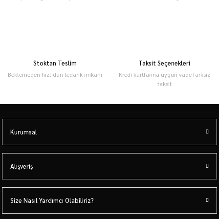
Stoktan Teslim
Taksit Seçenekleri
Beklemeden hızlıdan tedarik imkanı
Kredi kartlarına uygun vade farksız
taksit
Kurumsal
Alışveriş
Size Nasıl Yardımcı Olabiliriz?