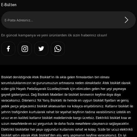
E-Bülten
En güncel kampanya ve yeni ürünlerden ilk sizin haberiniz olsun!
Bisiklet denildiğinde Atek Bisiklet'in ilk akla gelen firmalardan biri olması
sorumluluklarımızın ve gururumuzun artmasına neden olmaktadır. Atek bisiklet olarak
sizler gibi Hayatı Pedallayarak Güzelleştirmek için elimizden gelen her şeyi yapmaya
gayret gösteriyoruz. Dağ Bisikleti Modelleri ile bisiklet binmenin keyfine doya doya
varacaksınız. Dilerseniz Yol Yarış Bisikleti ile hemde en uygun bisiklet fiyatları ve geniş
yedek parça yelpazemiz bisiklet aksesuarları na kolayca erişebilirsiniz. Katlanır bisiklet ile
şehrin trafiğinden kurtularak rahat bir seyahat keyfinin tadına varabilirsiniz üstelik en
ucuz ve en kaliteli katlanır bisiklet modellerinde kargo ücretsiz. Elektrikli bisiklet kısa ve
uzun mesafelerde en az yorgunluk ile daha fazla mesafelere ulaşmanızı sağlayacaktır.
Elektrikli bisikletler her yaşa uygundur kullanımı rahat ve kolay. Sizde bir ucuz elektrikli
bisiklet satın alarak Atek bisiklet'den alış veriş yapmanın keyfine varacaksınız. En iyi