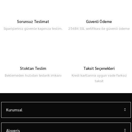
Sorunsuz Teslimat
Güvenli Ödeme
Siparişleriniz güvenle kapınıza teslim.
256Bit SSL sertifikası ile güvenli ödeme
Stoktan Teslim
Taksit Seçenekleri
Beklemeden hızlıdan tedarik imkanı
Kredi kartlarına uygun vade farksız
taksit
Kurumsal
Alışveriş