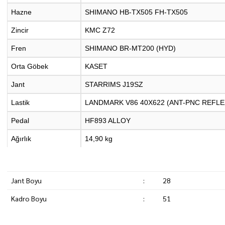
Hazne
SHIMANO HB-TX505 FH-TX505
Zincir
KMC Z72
Fren
SHIMANO BR-MT200 (HYD)
Orta Göbek
KASET
Jant
STARRIMS J19SZ
Lastik
LANDMARK V86 40X622 (ANT-PNC REFLE
Pedal
HF893 ALLOY
Ağırlık
14,90 kg
Jant Boyu
:
28
Kadro Boyu
:
51