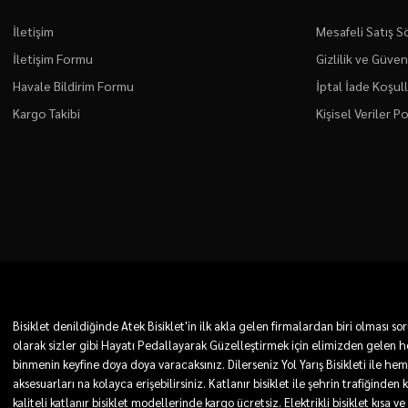
İletişim
Mesafeli Satış 
İletişim Formu
Gizlilik ve Güven
Havale Bildirim Formu
İptal İade Koşull
Kargo Takibi
Kişisel Veriler Po
Bisiklet denildiğinde Atek Bisiklet'in ilk akla gelen firmalardan biri olması
olarak sizler gibi Hayatı Pedallayarak Güzelleştirmek için elimizden gelen he
binmenin keyfine doya doya varacaksınız. Dilerseniz Yol Yarış Bisikleti ile he
aksesuarları na kolayca erişebilirsiniz. Katlanır bisiklet ile şehrin trafiğinden
kaliteli katlanır bisiklet modellerinde kargo ücretsiz. Elektrikli bisiklet kı