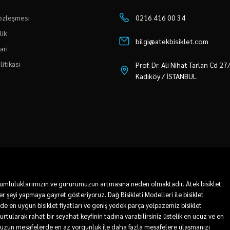
Sözleşmesi
0216 416 00 34
lik
bilgi@atekbisiklet.com
ari
litikası
Prof. Dr. Ali Nihat Tarlan Cd 2
Kadıköy / İSTANBUL
 sorumluluklarımızın ve gururumuzun artmasına neden olmaktadır. Atek bisiklet
r şeyi yapmaya gayret gösteriyoruz. Dağ Bisikleti Modelleri ile bisiklet
mde en uygun bisiklet fiyatları ve geniş yedek parça yelpazemiz bisiklet
 kurtularak rahat bir seyahat keyfinin tadına varabilirsiniz üstelik en ucuz ve en
sa ve uzun mesafelerde en az yorgunluk ile daha fazla mesafelere ulaşmanızı