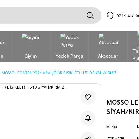
0216 416 0
Ta
on
Giyim
Yedek Parça
Aksesuar
Ba
MOSSO LEGARDA 2224 MSM ŞEHİR BİSİKLETİ H 510 SİYAH/KIRMIZI
MOSSO LEG
SİYAH/KIR
Marka
Stok Kodu
M