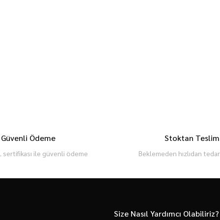
Güvenli Ödeme
Stoktan Teslim
 sertifikası ile güvenli ödeme
Beklemeden hızlıdan tedari
Size Nasıl Yardımcı Olabiliriz?