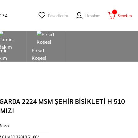
0 34
Favorilerim
Hesabım
Sepetim
mir-
Fırsat
kım
Köşesi
ARDA 2224 MSM ŞEHİR BİSİKLETİ H 510
MIZI
Mosso
 01 MSO 32818 51 004