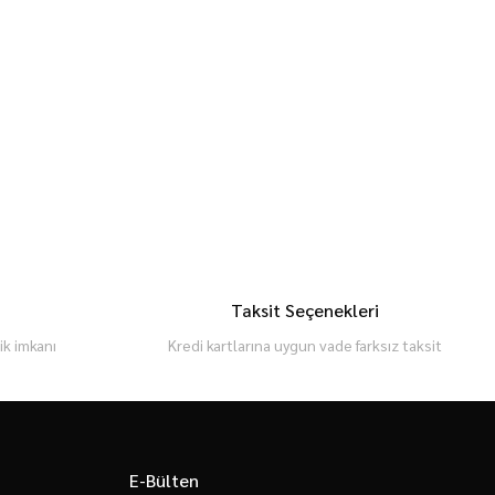
Taksit Seçenekleri
k imkanı
Kredi kartlarına uygun vade farksız taksit
E-Bülten