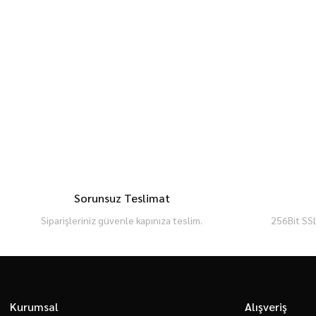
Sorunsuz Teslimat
Siparişleriniz güvenle kapınıza teslim.
256Bit SSL
Kurumsal
Alışveriş