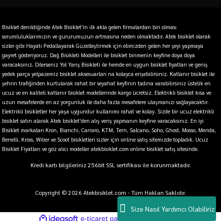
Bisiklet denildiğinde Atek Bisiklet'in ilk akla gelen firmalardan biri olması
sorumluluklarımızın ve gururumuzun artmasına neden olmaktadır. Atek bisiklet olarak
sizler gibi Hayatı Pedallayarak Güzelleştirmek için elimizden gelen her şeyi yapmaya
gayret gösteriyoruz. Dağ Bisikleti Modelleri ile bisiklet binmenin keyfine doya doya
varacaksınız. Dilerseniz Yol Yarış Bisikleti ile hemde en uygun bisiklet fiyatları ve geniş
yedek parça yelpazemiz bisiklet aksesuarları na kolayca erişebilirsiniz. Katlanır bisiklet ile
şehrin trafiğinden kurtularak rahat bir seyahat keyfinin tadına varabilirsiniz üstelik en
ucuz ve en kaliteli katlanır bisiklet modellerinde kargo ücretsiz. Elektrikli bisiklet kısa ve
uzun mesafelerde en az yorgunluk ile daha fazla mesafelere ulaşmanızı sağlayacaktır.
Elektrikli bisikletler her yaşa uygundur kullanımı rahat ve kolay. Sizde bir ucuz elektrikli
bisiklet satın alarak Atek bisiklet'den alış veriş yapmanın keyfine varacaksınız. En iyi
Bisiklet markaları Kron, Bianchi, Carraro, KTM, Tern, Salcano, Soho, Ghost, Mosso, Merida,
Benelli, Kross, Wilier ve Scoot bisikletleri sizler için online satış sitemizde topladık. Ucuz
Bisiklet Fiyatları ve göz alıcı modeller atekbisiklet.com online bisiklet satış sitesinde.
Kredi kartı bilgileriniz 256bit SSL sertifikası ile korunmaktadır.
Copyright © 2026 Atekbisiklet.com - Tüm Hakları Saklıdır.
Size Nasıl Yardımcı Olabiliriz
ideasoft
ile
e-