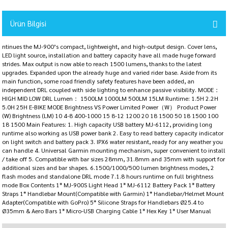
Ürün Bilgisi
ntinues the MJ-900’s compact, lightweight, and high-output design. Cover lens,
LED light source, installation and battery capacity have all made huge forward
strides. Max output is now able to reach 1500 lumens, thanks to the latest
upgrades. Expanded upon the already huge and varied rider base. Aside from its
main function, some road friendly safety features have been added, an
independent DRL coupled with side lighting to enhance passive visibility. MODE：
HIGH MID LOW DRL Lumen： 1500LM 1000LM 500LM 15LM Runtime: 1.5H 2.2H
5.0H 25H E-BIKE MODE Brightness VS Power Limited Power（W） Product Power
(W) Brightness (LM) 10 4-8 400-1000 15 8-12 1200 20 18 1500 50 18 1500 100
18 1500 Main Features: 1. High capacity USB battery MJ-6112, providing long
runtime also working as USB power bank 2. Easy to read battery capacity indicator
on light switch and battery pack 3. IPX6 water resistant, ready for any weather you
can handle 4. Universal Garmin mounting mechanism, super convenient to install
/ take off 5. Compatible with bar sizes 28mm, 31.8mm and 35mm with support for
additional sizes and bar shapes. 6.1500/1000/500 lumen brightness modes, 2
flash modes and standalone DRL mode 7.1.8 hours runtime on full brightness
mode Box Contents 1* MJ-900S Light Head 1* MJ-6112 Battery Pack 1* Battery
Straps 1* Handlebar Mount(Compatible with Garmin) 1* Handlebar/Helmet Mount
Adapter(Compatible with GoPro) 5* Silicone Straps for Handlebars Ø25.4 to
Ø35mm & Aero Bars 1* Micro-USB Charging Cable 1* Hex Key 1* User Manual