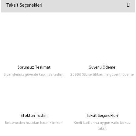
Taksit Seçenekleri
Sorunsuz Teslimat
Güvenli Ödeme
Siparişleriniz güvenle kapınıza teslim.
256Bit SSL sertifikası ile güvenli ödeme
Stoktan Teslim
Taksit Seçenekleri
Beklemeden hızlıdan tedarik imkanı
Kredi kartlarına uygun vade farksız
taksit