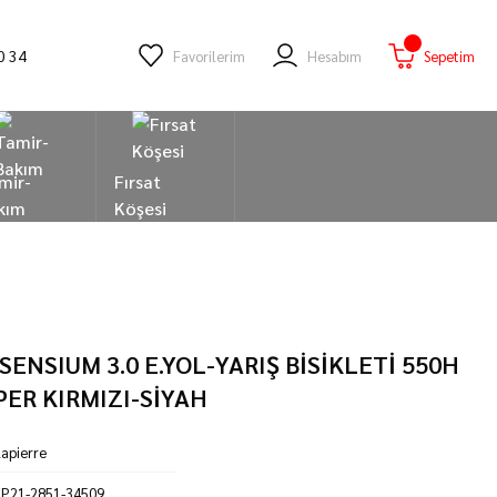
0 34
Favorilerim
Hesabım
Sepetim
mir-
Fırsat
kım
Köşesi
SENSIUM 3.0 E.YOL-YARIŞ BİSİKLETİ 550H
PER KIRMIZI-SİYAH
apierre
LP21-2851-34509