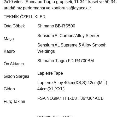
2x10 vitesli Shimano Tiagra grup seti, 11-34T kaset ve 50-34 a
aradığınız performansı ve konforu sağlayacaktır.
TEKNİK ÖZELLİKLER
Orta Göbek
Shimano BB-RS500
Sensium Al Carbon/ Alloy Steerer
Maşa
Sensium AL Supreme 5 Alloy Smooth
Kadro
Weldings
Shimano Tiagra FD-R4700BM
Ön Aktarıcı
Lapierre Tape
Gidon Sargısı
Lapierre Alloy 40cm(XS,S) 42cm(M,L)
Gidon
44cm(XL,XXL)
FSA NO.9M/TH 1-1/8", 36°/36° ACB
Furç Takımı