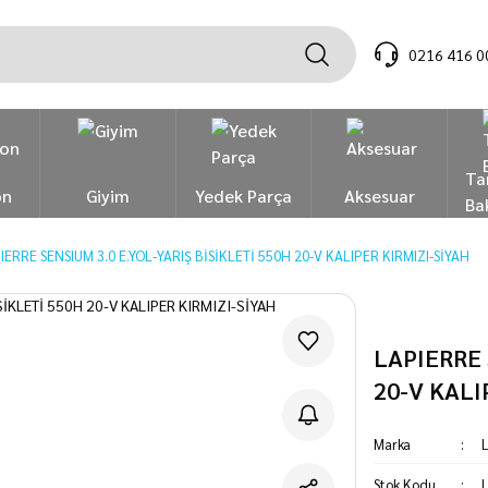
0216 416 0
Ta
on
Giyim
Yedek Parça
Aksesuar
Ba
IERRE SENSIUM 3.0 E.YOL-YARIŞ BİSİKLETİ 550H 20-V KALIPER KIRMIZI-SİYAH
LAPIERRE 
20-V KALI
Marka
L
Stok Kodu