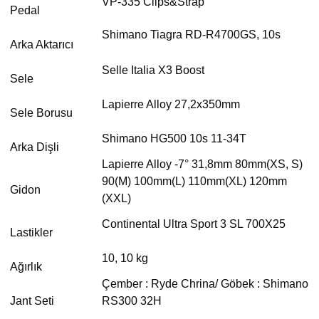
VP-335 Clips&Strap
Pedal
Shimano Tiagra RD-R4700GS, 10s
Arka Aktarıcı
Selle Italia X3 Boost
Sele
Lapierre Alloy 27,2x350mm
Sele Borusu
Shimano HG500 10s 11-34T
Arka Dişli
Lapierre Alloy -7° 31,8mm 80mm(XS, S)
90(M) 100mm(L) 110mm(XL) 120mm
Gidon
(XXL)
Continental Ultra Sport 3 SL 700X25
Lastikler
10, 10 kg
Ağırlık
Çember : Ryde Chrina/ Göbek : Shimano
Jant Seti
RS300 32H