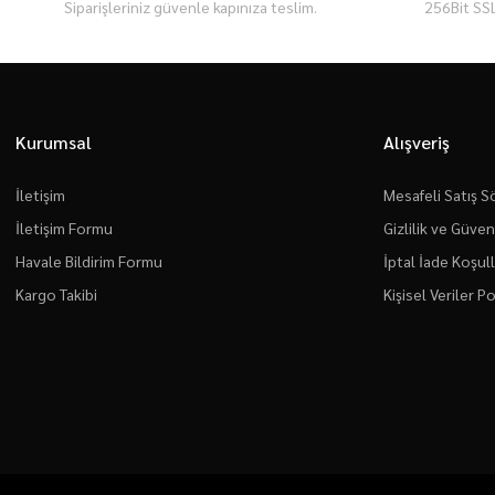
Siparişleriniz güvenle kapınıza teslim.
256Bit SSL
Kurumsal
Alışveriş
İletişim
Mesafeli Satış 
İletişim Formu
Gizlilik ve Güven
Havale Bildirim Formu
İptal İade Koşull
Kargo Takibi
Kişisel Veriler Po