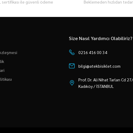
 sertifikası ile güvenli ödeme
Beklemeden hızlıdan tedari
Size Nasıl Yardımcı Olabiliriz?
Sözleşmesi
0216 416 00 34
lik
bilgi@atekbisiklet.com
ari
litikası
Prof. Dr. Ali Nihat Tarlan Cd 2
Kadıköy / İSTANBUL