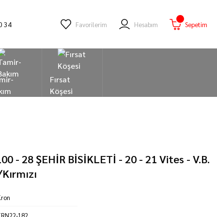
0 34
Favorilerim
Hesabım
Sepetim
mir-
Fırsat
kım
Köşesi
0 - 28 ŞEHİR BİSİKLETİ - 20 - 21 Vites - V.B.
/Kırmızı
Kron
KRN22-182