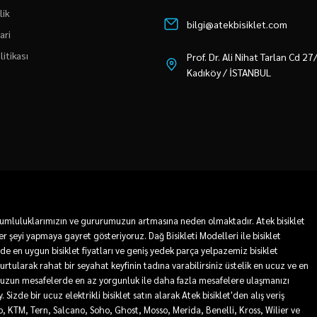
lik
bilgi@atekbisiklet.com
ari
litikası
Prof. Dr. Ali Nihat Tarlan Cd 2
Kadıköy / İSTANBUL
 sorumluluklarımızın ve gururumuzun artmasına neden olmaktadır. Atek bisiklet
r şeyi yapmaya gayret gösteriyoruz. Dağ Bisikleti Modelleri ile bisiklet
mde en uygun bisiklet fiyatları ve geniş yedek parça yelpazemiz bisiklet
 kurtularak rahat bir seyahat keyfinin tadına varabilirsiniz üstelik en ucuz ve en
sa ve uzun mesafelerde en az yorgunluk ile daha fazla mesafelere ulaşmanızı
Sizde bir ucuz elektrikli bisiklet satın alarak Atek bisiklet'den alış veriş
ro, KTM, Tern, Salcano, Soho, Ghost, Mosso, Merida, Benelli, Kross, Wilier ve