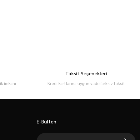
Taksit Seçenekleri
k imkanı
Kredi kartlarına uygun vade farksız taksit
E-Bülten