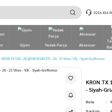
0216 416 0
Ta
on
Giyim
Yedek Parça
Aksesuar
Ba
KRON TX 100 - 28 ŞEHİR BİSİKLETİ - 20 - 21 Vites - V.B. - Siyah-Gri/Kırmızı
KRON TX 10
- Siyah-Gri
Marka
Stok Kodu