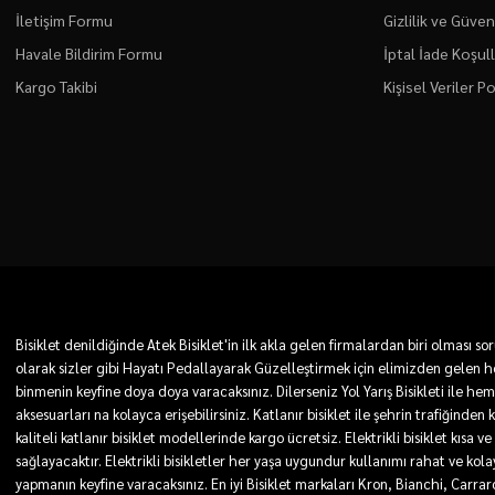
İletişim Formu
Gizlilik ve Güven
Havale Bildirim Formu
İptal İade Koşull
Kargo Takibi
Kişisel Veriler Po
Bisiklet denildiğinde Atek Bisiklet'in ilk akla gelen firmalardan biri olması
olarak sizler gibi Hayatı Pedallayarak Güzelleştirmek için elimizden gelen he
binmenin keyfine doya doya varacaksınız. Dilerseniz Yol Yarış Bisikleti ile he
aksesuarları na kolayca erişebilirsiniz. Katlanır bisiklet ile şehrin trafiğinden
kaliteli katlanır bisiklet modellerinde kargo ücretsiz. Elektrikli bisiklet kı
sağlayacaktır. Elektrikli bisikletler her yaşa uygundur kullanımı rahat ve kolay. 
yapmanın keyfine varacaksınız. En iyi Bisiklet markaları Kron, Bianchi, Carra