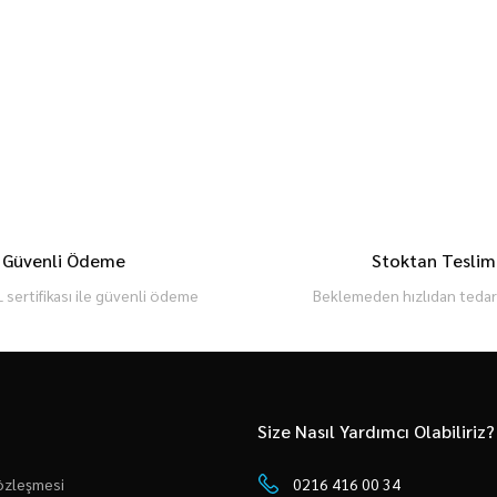
Güvenli Ödeme
Stoktan Teslim
 sertifikası ile güvenli ödeme
Beklemeden hızlıdan tedari
Size Nasıl Yardımcı Olabiliriz?
Sözleşmesi
0216 416 00 34