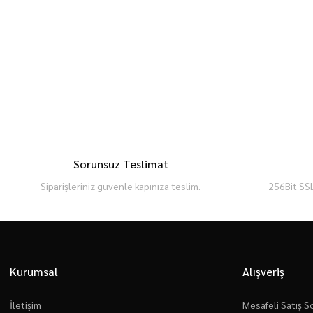
Sorunsuz Teslimat
Siparişleriniz güvenle kapınıza teslim.
256Bit SSL
Kurumsal
Alışveriş
İletişim
Mesafeli Satış 