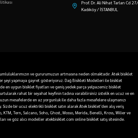
litikası
Prof. Dr. Ali Nihat Tarlan Cd 2
Kadıköy / İSTANBUL
 sorumluluklarımızın ve gururumuzun artmasına neden olmaktadır. Atek bisiklet
r şeyi yapmaya gayret gösteriyoruz. Dağ Bisikleti Modelleri ile bisiklet
mde en uygun bisiklet fiyatları ve geniş yedek parça yelpazemiz bisiklet
 kurtularak rahat bir seyahat keyfinin tadına varabilirsiniz üstelik en ucuz ve en
sa ve uzun mesafelerde en az yorgunluk ile daha fazla mesafelere ulaşmanızı
Sizde bir ucuz elektrikli bisiklet satın alarak Atek bisiklet'den alış veriş
ro, KTM, Tern, Salcano, Soho, Ghost, Mosso, Merida, Benelli, Kross, Wilier ve
tları ve göz alıcı modeller atekbisiklet.com online bisiklet satış sitesinde.