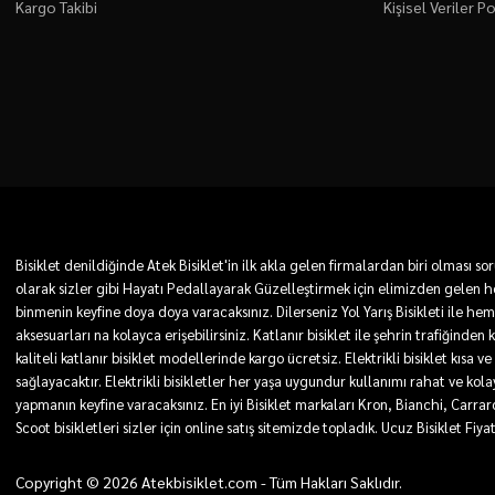
Kargo Takibi
Kişisel Veriler Po
Bisiklet denildiğinde Atek Bisiklet'in ilk akla gelen firmalardan biri olması
olarak sizler gibi Hayatı Pedallayarak Güzelleştirmek için elimizden gelen he
binmenin keyfine doya doya varacaksınız. Dilerseniz Yol Yarış Bisikleti ile he
aksesuarları na kolayca erişebilirsiniz. Katlanır bisiklet ile şehrin trafiğinden
kaliteli katlanır bisiklet modellerinde kargo ücretsiz. Elektrikli bisiklet kı
sağlayacaktır. Elektrikli bisikletler her yaşa uygundur kullanımı rahat ve kolay. 
yapmanın keyfine varacaksınız. En iyi Bisiklet markaları Kron, Bianchi, Carra
Scoot bisikletleri sizler için online satış sitemizde topladık. Ucuz Bisiklet Fiya
Copyright © 2026 Atekbisiklet.com - Tüm Hakları Saklıdır.