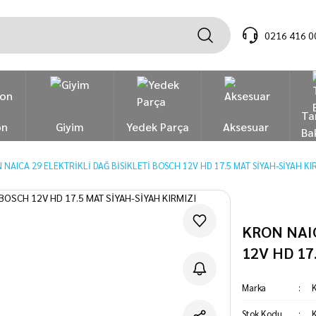
0216 416 0
Ta
on
Giyim
Yedek Parça
Aksesuar
Ba
 NAICA 29 ELEKTRİKLİ DAĞ BİSİKLETİ BOSCH 12V HD 17.5 MAT SİYAH-SİYAH KI
KRON NAIC
12V HD 17
Marka
Stok Kodu