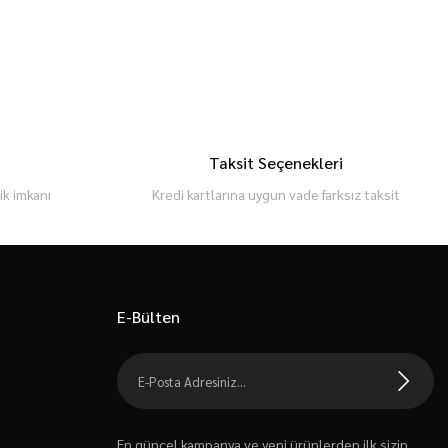
Taksit Seçenekleri
k imkanı
Kredi kartlarına uygun vade farksız taksit
E-Bülten
En güncel kampanya ve yeni ürünlerden ilk sizin