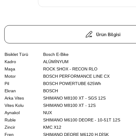
Ürün Bilgisi
Bisiklet Türü
Bosch E-Bike
Kadro
ALÜMİNYUM
Maşa
ROCK SHOX - RECON RLO
Motor
BOSCH PERFORMANCE LINE CX
Pil
BOSCH POWERTUBE 625Wh
Ekran
BOSCH
Arka Vites
SHIMANO M8100 XT - SGS 12S
Vites Kolu
SHIMANO M8100 XT - 12S
Aynakol
NUX
Ruble
SHIMANO M6100 DEORE - 10-51T 12S
Zincir
KMC X12
Fren
SHIMANO DEORE M6120 H.DİSK