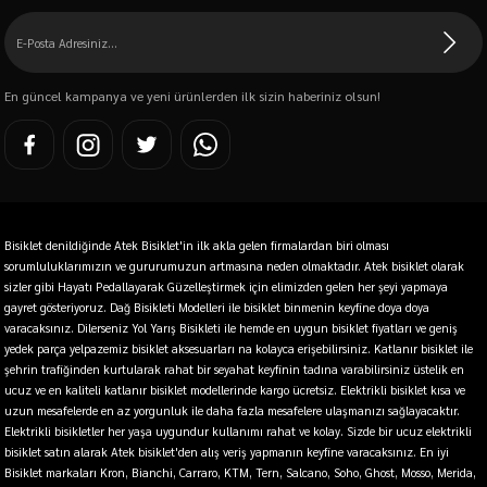
En güncel kampanya ve yeni ürünlerden ilk sizin haberiniz olsun!
Bisiklet denildiğinde Atek Bisiklet'in ilk akla gelen firmalardan biri olması
sorumluluklarımızın ve gururumuzun artmasına neden olmaktadır. Atek bisiklet olarak
sizler gibi Hayatı Pedallayarak Güzelleştirmek için elimizden gelen her şeyi yapmaya
gayret gösteriyoruz. Dağ Bisikleti Modelleri ile bisiklet binmenin keyfine doya doya
varacaksınız. Dilerseniz Yol Yarış Bisikleti ile hemde en uygun bisiklet fiyatları ve geniş
yedek parça yelpazemiz bisiklet aksesuarları na kolayca erişebilirsiniz. Katlanır bisiklet ile
şehrin trafiğinden kurtularak rahat bir seyahat keyfinin tadına varabilirsiniz üstelik en
ucuz ve en kaliteli katlanır bisiklet modellerinde kargo ücretsiz. Elektrikli bisiklet kısa ve
uzun mesafelerde en az yorgunluk ile daha fazla mesafelere ulaşmanızı sağlayacaktır.
Elektrikli bisikletler her yaşa uygundur kullanımı rahat ve kolay. Sizde bir ucuz elektrikli
bisiklet satın alarak Atek bisiklet'den alış veriş yapmanın keyfine varacaksınız. En iyi
Bisiklet markaları Kron, Bianchi, Carraro, KTM, Tern, Salcano, Soho, Ghost, Mosso, Merida,