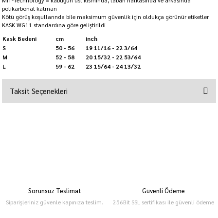
MIT-Technology = kabuğun üst kısmında, taban halkasında ve arkasında
polikarbonat katman
Kötü görüş koşullarında bile maksimum güvenlik için oldukça görünür etiketler
KASK WG11 standardına göre geliştirildi
Kask Bedeni
cm
inch
S
50 - 56
19 11/16 - 22 3/64
M
52 - 58
20 15/32 - 22 53/64
L
59 - 62
23 15/64 - 24 13/32
Taksit Seçenekleri
Sorunsuz Teslimat
Güvenli Ödeme
Siparişleriniz güvenle kapınıza teslim.
256Bit SSL sertifikası ile güvenli ödeme