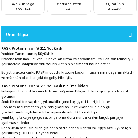
Aynı Gün Kargo
WhatsApp Destek
Orjinal Ürün
12:00’a kadar
Hattı
Garantisi
Ürün Bilgisi
KASK Protone Icon WG11 Yol Kaskı
Yeniden Tanımlanmış Büyüklük
Protone Icon kask, güvenlik, havalandırma ve aerodinamikteki en son teknolojik
gelişmelere sahiptir ve onu yol bisikletinin bir simgesi haline getirir.
Bu yol bisikleti kaskı, KASK'ın ödüllü Protone kaskının tasarımına dayanmaktadır
ve mümkün olan her şekilde geliştirilmiştir.
KASK Protone Icon WG11 Yol Kaskının Özellikleri
kabuğun alt ve üst kısmını birbirine bağlayan Dikişsiz Teknoloji sayesinde zarif
görünüm
Sentetik deriden yapılmış yıkanabilir çene kayışı, cilt tahrişini önler
Coolmax malzemeden yapılmış çıkarılabilir ve yıkanabilir iç dolgu
Çok katmanlı, açık hücreli bir yapıya dayalı 3D Kuru dolgu
yenilikçi iç takviye çerçevesi, bir çarpma durumunda kaskın birçok parçaya
ayrılmasını önler
Daha uzun saçlı biniciler için daha fazla denge, konfor ve kişiye özel uyum için
geliştirilmiş OCTOFIT+ ayar sistemi