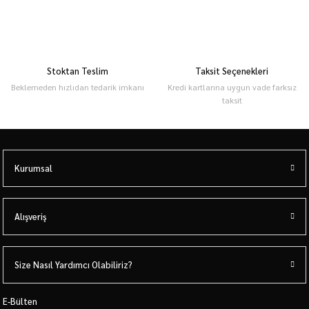
Stoktan Teslim
Taksit Seçenekleri
Beklemeden hızlıdan tedarik imkanı
Kredi kartlarına uygun vade farksız
taksit
Kurumsal
Alışveriş
Size Nasıl Yardımcı Olabiliriz?
E-Bülten