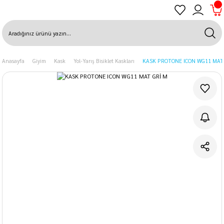
Anasayfa
Giyim
Kask
Yol-Yarış Bisiklet Kaskları
KASK PROTONE ICON WG11 MAT