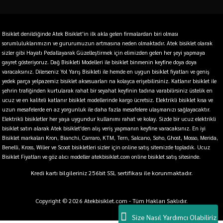
Bisiklet denildiğinde Atek Bisiklet'in ilk akla gelen firmalardan biri olması
sorumluluklarımızın ve gururumuzun artmasına neden olmaktadır. Atek bisiklet olarak
sizler gibi Hayatı Pedallayarak Güzelleştirmek için elimizden gelen her şeyi yapmaya
gayret gösteriyoruz. Dağ Bisikleti Modelleri ile bisiklet binmenin keyfine doya doya
varacaksınız. Dilerseniz Yol Yarış Bisikleti ile hemde en uygun bisiklet fiyatları ve geniş
yedek parça yelpazemiz bisiklet aksesuarları na kolayca erişebilirsiniz. Katlanır bisiklet ile
şehrin trafiğinden kurtularak rahat bir seyahat keyfinin tadına varabilirsiniz üstelik en
ucuz ve en kaliteli katlanır bisiklet modellerinde kargo ücretsiz. Elektrikli bisiklet kısa ve
uzun mesafelerde en az yorgunluk ile daha fazla mesafelere ulaşmanızı sağlayacaktır.
Elektrikli bisikletler her yaşa uygundur kullanımı rahat ve kolay. Sizde bir ucuz elektrikli
bisiklet satın alarak Atek bisiklet'den alış veriş yapmanın keyfine varacaksınız. En iyi
Bisiklet markaları Kron, Bianchi, Carraro, KTM, Tern, Salcano, Soho, Ghost, Mosso, Merida,
Benelli, Kross, Wilier ve Scoot bisikletleri sizler için online satış sitemizde topladık. Ucuz
Bisiklet Fiyatları ve göz alıcı modeller atekbisiklet.com online bisiklet satış sitesinde.
Kredi kartı bilgileriniz 256bit SSL sertifikası ile korunmaktadır.
Copyright © 2026 Atekbisiklet.com - Tüm Hakları Saklıdır.
Size Nasıl Yardımcı Olabiliriz