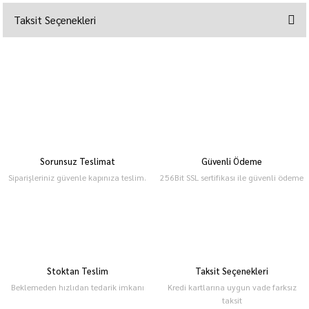
Taksit Seçenekleri
Sorunsuz Teslimat
Güvenli Ödeme
Siparişleriniz güvenle kapınıza teslim.
256Bit SSL sertifikası ile güvenli ödeme
Stoktan Teslim
Taksit Seçenekleri
Beklemeden hızlıdan tedarik imkanı
Kredi kartlarına uygun vade farksız
taksit