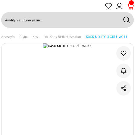
Anasayfa
Giyim
Kask
Yol-Yarış Bisiklet Kaskları
KASK MOJITO 3 GRİ L WG11