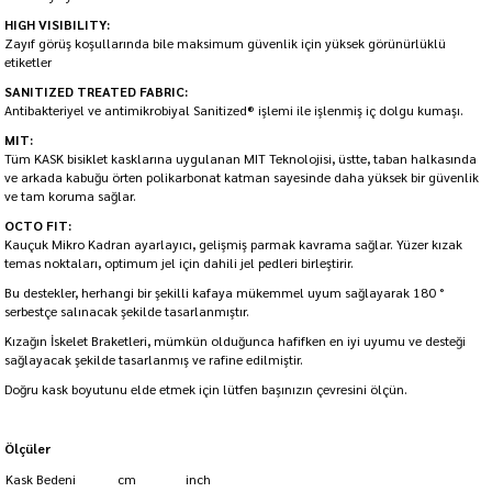
HIGH VISIBILITY:
Zayıf görüş koşullarında bile maksimum güvenlik için yüksek görünürlüklü
etiketler
SANITIZED TREATED FABRIC:
Antibakteriyel ve antimikrobiyal Sanitized® işlemi ile işlenmiş iç dolgu kumaşı.
MIT:
Tüm KASK bisiklet kasklarına uygulanan MIT Teknolojisi, üstte, taban halkasında
ve arkada kabuğu örten polikarbonat katman sayesinde daha yüksek bir güvenlik
ve tam koruma sağlar.
OCTO FIT:
Kauçuk Mikro Kadran ayarlayıcı, gelişmiş parmak kavrama sağlar. Yüzer kızak
temas noktaları, optimum jel için dahili jel pedleri birleştirir.
Bu destekler, herhangi bir şekilli kafaya mükemmel uyum sağlayarak 180 °
serbestçe salınacak şekilde tasarlanmıştır.
Kızağın İskelet Braketleri, mümkün olduğunca hafifken en iyi uyumu ve desteği
sağlayacak şekilde tasarlanmış ve rafine edilmiştir.
Doğru kask boyutunu elde etmek için lütfen başınızın çevresini ölçün.
Ölçüler
Kask Bedeni
cm
inch