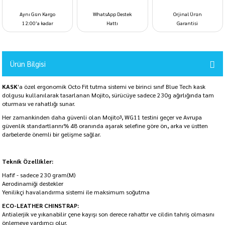
Aynı Gün Kargo
WhatsApp Destek
Orjinal Ürün
12:00’a kadar
Hattı
Garantisi
Ürün Bilgisi
KASK
'a özel ergonomik Octo Fit tutma sistemi ve birinci sınıf Blue Tech kask
dolgusu kullanılarak tasarlanan Mojito, sürücüye sadece 230g ağırlığında tam
oturması ve rahatlığı sunar.
Her zamankinden daha güvenli olan Mojito³, WG11 testini geçer ve Avrupa
güvenlik standartlarını% 48 oranında aşarak selefine göre ön, arka ve üstten
darbelerde önemli bir gelişme sağlar.
Teknik Özellikler:
Hafif - sadece 230 gram(M)
Aerodinamiği destekler
Yenilikçi havalandırma sistemi ile maksimum soğutma
ECO-LEATHER CHINSTRAP:
Antialerjik ve yıkanabilir çene kayışı son derece rahattır ve cildin tahriş olmasını
önlemeye yardımcı olur.