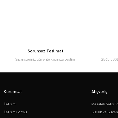
Sorunsuz Teslimat
Siparişleriniz güvenle kapınıza teslim.
256Bit SSL
Kurumsal
Alışveriş
İletişim
Mesafeli Satış 
İletişim Formu
Gizlilik ve Güven