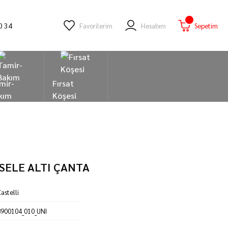
0 34
Favorilerim
Hesabım
Sepetim
mir-
Fırsat
kım
Köşesi
 SELE ALTI ÇANTA
astelli
8900104_010_UNI