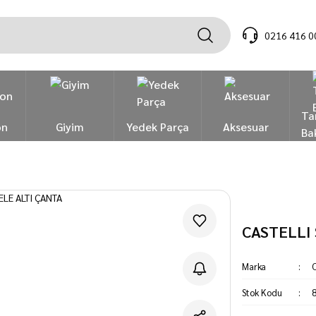
0216 416 0
Ta
on
Giyim
Yedek Parça
Aksesuar
Ba
CASTELLI
Marka
C
Stok Kodu