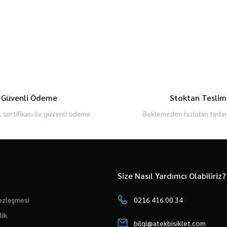
Güvenli Ödeme
Stoktan Teslim
 sertifikası ile güvenli ödeme
Beklemeden hızlıdan tedari
Size Nasıl Yardımcı Olabiliriz?
Sözleşmesi
0216 416 00 34
lik
bilgi@atekbisiklet.com