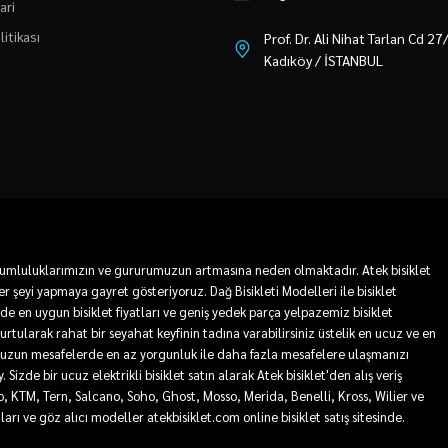
ari
litikası
Prof. Dr. Ali Nihat Tarlan Cd 2
Kadıköy / İSTANBUL
 sorumluluklarımızın ve gururumuzun artmasına neden olmaktadır. Atek bisiklet
r şeyi yapmaya gayret gösteriyoruz. Dağ Bisikleti Modelleri ile bisiklet
mde en uygun bisiklet fiyatları ve geniş yedek parça yelpazemiz bisiklet
 kurtularak rahat bir seyahat keyfinin tadına varabilirsiniz üstelik en ucuz ve en
sa ve uzun mesafelerde en az yorgunluk ile daha fazla mesafelere ulaşmanızı
Sizde bir ucuz elektrikli bisiklet satın alarak Atek bisiklet'den alış veriş
ro, KTM, Tern, Salcano, Soho, Ghost, Mosso, Merida, Benelli, Kross, Wilier ve
tları ve göz alıcı modeller atekbisiklet.com online bisiklet satış sitesinde.