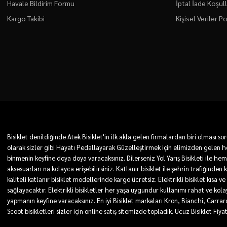
Havale Bildirim Formu
İptal İade Koşull
Kargo Takibi
Kişisel Veriler Po
Bisiklet denildiğinde Atek Bisiklet'in ilk akla gelen firmalardan biri olması
olarak sizler gibi Hayatı Pedallayarak Güzelleştirmek için elimizden gelen he
binmenin keyfine doya doya varacaksınız. Dilerseniz Yol Yarış Bisikleti ile he
aksesuarları na kolayca erişebilirsiniz. Katlanır bisiklet ile şehrin trafiğinden
kaliteli katlanır bisiklet modellerinde kargo ücretsiz. Elektrikli bisiklet kı
sağlayacaktır. Elektrikli bisikletler her yaşa uygundur kullanımı rahat ve kolay. 
yapmanın keyfine varacaksınız. En iyi Bisiklet markaları Kron, Bianchi, Carra
Scoot bisikletleri sizler için online satış sitemizde topladık. Ucuz Bisiklet Fiya