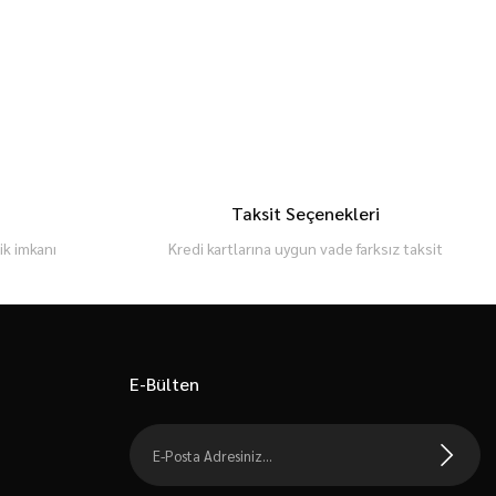
Taksit Seçenekleri
k imkanı
Kredi kartlarına uygun vade farksız taksit
E-Bülten