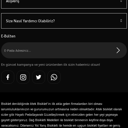
Alışveriş
Size Nasıl Yardımcı Olabiliriz?
E-Bülten
En güncel kampanya ve yeni ürünlerden ilk sizin haberiniz olsun!
Bisiklet denildiğinde Atek Bisiklet'in ilk akla gelen firmalardan biri olması
sorumluluklarımızın ve gururumuzun artmasına neden olmaktadır. Atek bisiklet olarak
sizler gibi Hayatı Pedallayarak Güzelleştirmek için elimizden gelen her şeyi yapmaya
gayret gösteriyoruz. Dağ Bisikleti Modelleri ile bisiklet binmenin keyfine doya doya
varacaksınız. Dilerseniz Yol Yarış Bisikleti ile hemde en uygun bisiklet fiyatları ve geniş