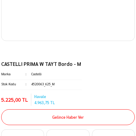
CASTELLI PRIMA W TAYT Bordo - M
Marka
Castelli
Stok Kodu
4520063_625_M
Havale
5.225,00 TL
4.963,75 TL
Gelince Haber Ver