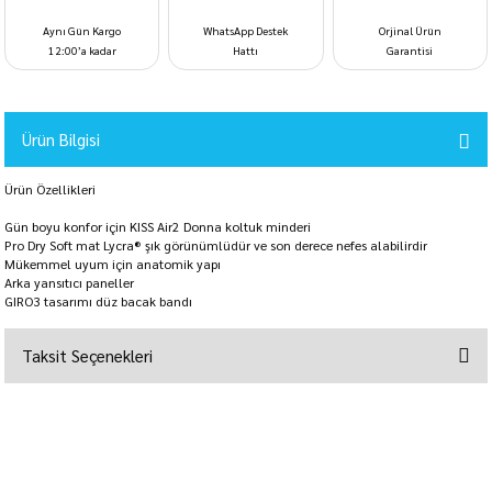
Aynı Gün Kargo
WhatsApp Destek
Orjinal Ürün
12:00’a kadar
Hattı
Garantisi
Ürün Bilgisi
Ürün Özellikleri
Gün boyu konfor için KISS Air2 Donna koltuk minderi
Pro Dry Soft mat Lycra® şık görünümlüdür ve son derece nefes alabilirdir
Mükemmel uyum için anatomik yapı
Arka yansıtıcı paneller
GIRO3 tasarımı düz bacak bandı
Taksit Seçenekleri