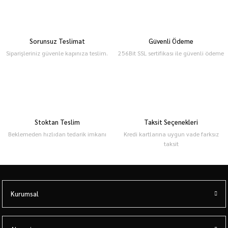
Sorunsuz Teslimat
Güvenli Ödeme
Siparişleriniz güvenle kapınıza teslim.
256Bit SSL sertifikası ile güvenli ödeme
Stoktan Teslim
Taksit Seçenekleri
Beklemeden hızlıdan tedarik imkanı
Kredi kartlarına uygun vade farksız
taksit
Kurumsal