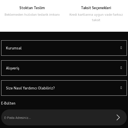
Stoktan Teslim
Taksit Seçenekleri
Beklemeden hızlıdan tedarik imkanı
Kredi kartlarına uygun vade farksız
taksit
Kurumsal
Alışveriş
Size Nasıl Yardımcı Olabiliriz?
E-Bülten