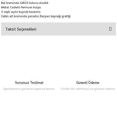
Bel kısmında GIRO3 tutucu elastik
Metal Castelli fermuar kulpu
3 cepli açılır kuyruk tasarımı
Cebin alt kısmında yansıtıcı İtalyan bayrağı grafiği
Taksit Seçenekleri
Sorunsuz Teslimat
Güvenli Ödeme
Siparişleriniz güvenle kapınıza teslim.
256Bit SSL sertifikası ile güvenli ödeme