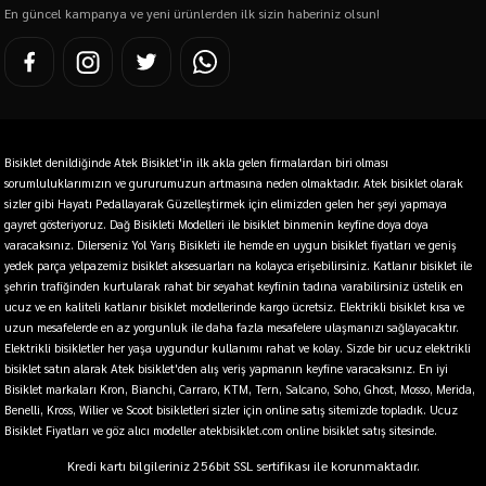
En güncel kampanya ve yeni ürünlerden ilk sizin haberiniz olsun!
Bisiklet denildiğinde Atek Bisiklet'in ilk akla gelen firmalardan biri olması
sorumluluklarımızın ve gururumuzun artmasına neden olmaktadır. Atek bisiklet olarak
sizler gibi Hayatı Pedallayarak Güzelleştirmek için elimizden gelen her şeyi yapmaya
gayret gösteriyoruz. Dağ Bisikleti Modelleri ile bisiklet binmenin keyfine doya doya
varacaksınız. Dilerseniz Yol Yarış Bisikleti ile hemde en uygun bisiklet fiyatları ve geniş
yedek parça yelpazemiz bisiklet aksesuarları na kolayca erişebilirsiniz. Katlanır bisiklet ile
şehrin trafiğinden kurtularak rahat bir seyahat keyfinin tadına varabilirsiniz üstelik en
ucuz ve en kaliteli katlanır bisiklet modellerinde kargo ücretsiz. Elektrikli bisiklet kısa ve
uzun mesafelerde en az yorgunluk ile daha fazla mesafelere ulaşmanızı sağlayacaktır.
Elektrikli bisikletler her yaşa uygundur kullanımı rahat ve kolay. Sizde bir ucuz elektrikli
bisiklet satın alarak Atek bisiklet'den alış veriş yapmanın keyfine varacaksınız. En iyi
Bisiklet markaları Kron, Bianchi, Carraro, KTM, Tern, Salcano, Soho, Ghost, Mosso, Merida,
Benelli, Kross, Wilier ve Scoot bisikletleri sizler için online satış sitemizde topladık. Ucuz
Bisiklet Fiyatları ve göz alıcı modeller atekbisiklet.com online bisiklet satış sitesinde.
Kredi kartı bilgileriniz 256bit SSL sertifikası ile korunmaktadır.