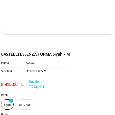
CASTELLI ESSENZA FORMA Siyah - M
Marka
Castelli
Stok Kodu
4522027_085_M
Havale
8.415,00 TL
7.994,25 TL
Renk
Siyah
Yeşil/Haki-
Beden