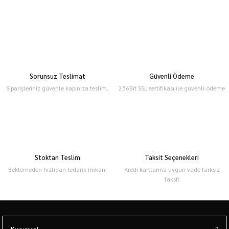
Sorunsuz Teslimat
Güvenli Ödeme
Siparişleriniz güvenle kapınıza teslim.
256Bit SSL sertifikası ile güvenli ödeme
Stoktan Teslim
Taksit Seçenekleri
Beklemeden hızlıdan tedarik imkanı
Kredi kartlarına uygun vade farksız
taksit