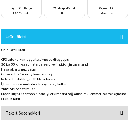
Aynı Gün Kargo
WhatsApp Destek
Orjinal Ürün
12:00’a kadar
Hattı
Garantisi
Ürün Bilgisi
Ürün Özellikleri
CFD tabanlı kumaş yerleştirme ve dikiş yapısı
30 ila 55 km/saat hızlarda aero verimlilik için tasarlandı
Hava akışı omuz yapısı
Ön ve kolda Velocity Rev2 kumaş
Nefes alabilirlik için 3D file arka kısım
İşlenmemiş kenarlı dirsek boyu streç kollar
YKK® Vislon® fermuar
Düşen kuyruk, formanın bele iyi oturmasını sağlarken mükemmel cep yerleşimine
olanak tanır
Taksit Seçenekleri