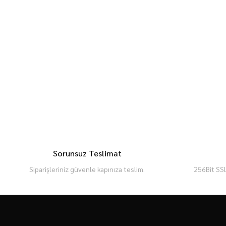
Sorunsuz Teslimat
Siparişleriniz güvenle kapınıza teslim.
256Bit SSL