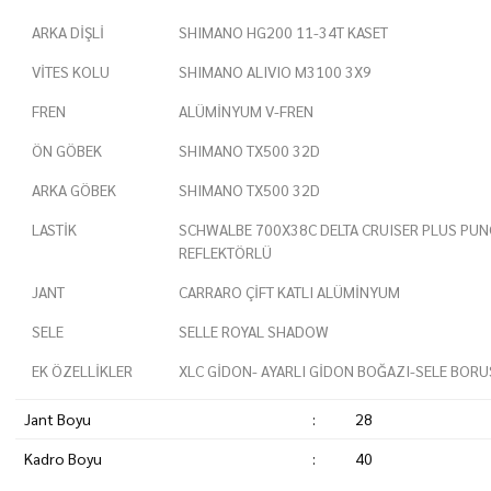
ARKA DİŞLİ
SHIMANO HG200 11-34T KASET
VİTES KOLU
SHIMANO ALIVIO M3100 3X9
FREN
ALÜMİNYUM V-FREN
ÖN GÖBEK
SHIMANO TX500 32D
ARKA GÖBEK
SHIMANO TX500 32D
LASTİK
SCHWALBE 700X38C DELTA CRUISER PLUS PU
REFLEKTÖRLÜ
JANT
CARRARO ÇİFT KATLI ALÜMİNYUM
SELE
SELLE ROYAL SHADOW
EK ÖZELLİKLER
XLC GİDON- AYARLI GİDON BOĞAZI-SELE BOR
Jant Boyu
:
28
Kadro Boyu
:
40