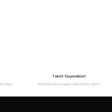
Taksit Seçenekleri
k imkanı
Kredi kartlarına uygun vade farksız taksit