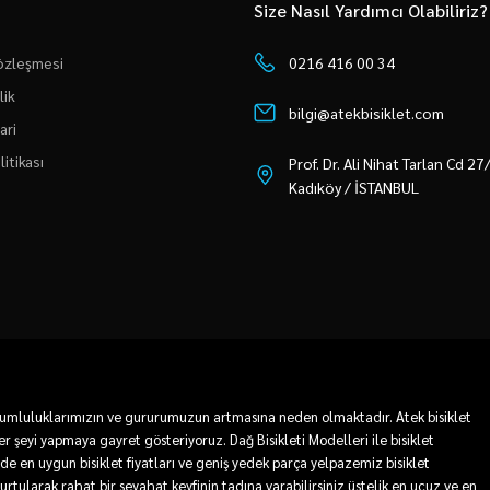
Size Nasıl Yardımcı Olabiliriz?
Sözleşmesi
0216 416 00 34
lik
bilgi@atekbisiklet.com
ari
litikası
Prof. Dr. Ali Nihat Tarlan Cd 2
Kadıköy / İSTANBUL
 sorumluluklarımızın ve gururumuzun artmasına neden olmaktadır. Atek bisiklet
r şeyi yapmaya gayret gösteriyoruz. Dağ Bisikleti Modelleri ile bisiklet
mde en uygun bisiklet fiyatları ve geniş yedek parça yelpazemiz bisiklet
 kurtularak rahat bir seyahat keyfinin tadına varabilirsiniz üstelik en ucuz ve en