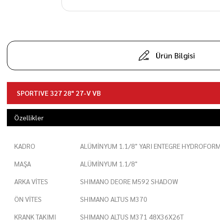
Ürün Bilgisi
SPORTIVE 327 28" 27-V VB
Özellikler
KADRO
ALÜMİNYUM 1.1/8" YARI ENTEGRE HYDROFOR
MAŞA
ALÜMİNYUM 1.1/8"
ARKA VİTES
SHIMANO DEORE M592 SHADOW
ÖN VİTES
SHIMANO ALTUS M370
KRANK TAKIMI
SHIMANO ALTUS M371 48X36X26T