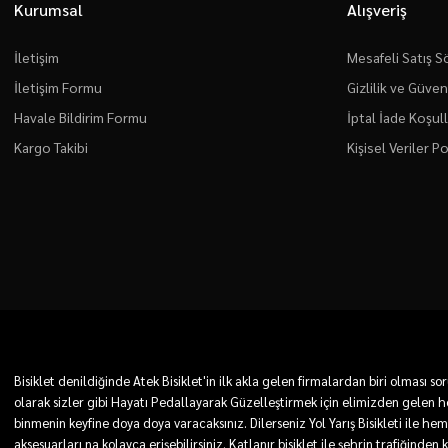
Kurumsal
Alışveriş
İletişim
Mesafeli Satış 
İletişim Formu
Gizlilik ve Güven
Havale Bildirim Formu
İptal İade Koşull
Kargo Takibi
Kişisel Veriler Po
Bisiklet denildiğinde Atek Bisiklet'in ilk akla gelen firmalardan biri olması
olarak sizler gibi Hayatı Pedallayarak Güzelleştirmek için elimizden gelen he
binmenin keyfine doya doya varacaksınız. Dilerseniz Yol Yarış Bisikleti ile he
aksesuarları na kolayca erişebilirsiniz. Katlanır bisiklet ile şehrin trafiğinden