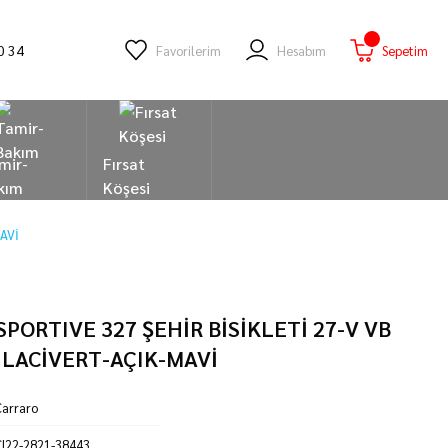
0 34
Favorilerim
Hesabım
Sepetim
mir-
Fırsat
kım
Köşesi
AVİ
PORTIVE 327 ŞEHİR BİSİKLETİ 27-V VB
 LACİVERT-AÇIK-MAVİ
arraro
I22-2821-38443