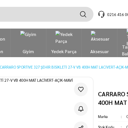
0216 416 0
Ta
on
Giyim
Yedek Parça
Aksesuar
Ba
CARRARO SPORTIVE 327 ŞEHİR BİSİKLETİ 27-V VB 400H MAT LACİVERT-AÇIK-M
CARRARO S
400H MAT
Marka
C
Stok Kodu
C