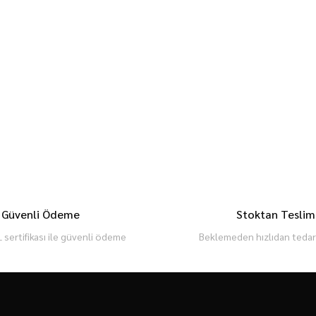
Güvenli Ödeme
Stoktan Teslim
 sertifikası ile güvenli ödeme
Beklemeden hızlıdan tedari