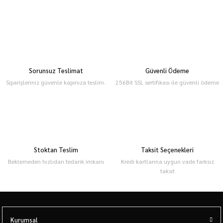
Sorunsuz Teslimat
Güvenli Ödeme
Siparişleriniz güvenle kapınıza teslim.
256Bit SSL sertifikası ile güvenli ödeme
Stoktan Teslim
Taksit Seçenekleri
Beklemeden hızlıdan tedarik imkanı
Kredi kartlarına uygun vade farksız
taksit
Kurumsal