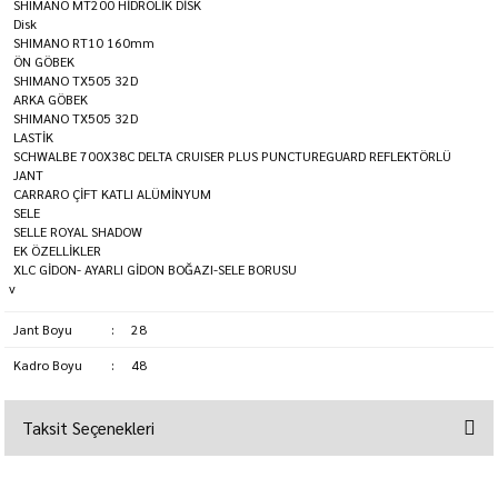
SHIMANO MT200 HİDROLİK DİSK
Disk
SHIMANO RT10 160mm
ÖN GÖBEK
SHIMANO TX505 32D
ARKA GÖBEK
SHIMANO TX505 32D
LASTİK
SCHWALBE 700X38C DELTA CRUISER PLUS PUNCTUREGUARD REFLEKTÖRLÜ
JANT
CARRARO ÇİFT KATLI ALÜMİNYUM
SELE
SELLE ROYAL SHADOW
EK ÖZELLİKLER
XLC GİDON- AYARLI GİDON BOĞAZI-SELE BORUSU
v
Jant Boyu
:
28
Kadro Boyu
:
48
Taksit Seçenekleri