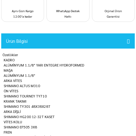
Aynı Gün Kargo
WhatsApp Destek
Orjinal Ürün
12:00’a kadar
Hattı
Garantisi
Ürün Bilgisi
Özellikler
KADRO
ALÜMİNYUM 1.1/8" YARI ENTEGRE HYDROFORMED
MAŞA
ALÜMİNYUM 1.1/8"
ARKA VİTES
SHIMANO ALTUS M310
ÖN VİTES
SHIMANO TOURNEY TY710
KRANK TAKIMI
SHIMANO TY301 48X38X28T
ARKA DİŞLİ
SHIMANO HG200 12-32T KASET
VİTES KOLU
SHIMANO EF505 3X8
FREN