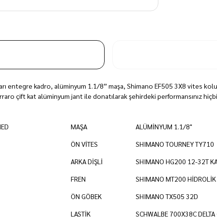
 yarı entegre kadro, alüminyum 1.1/8” maşa, Shimano EF505 3X8 vites kolu
raro çift kat alüminyum jant ile donatılarak şehirdeki performansınız hiçb
MED
MAŞA
ALÜMİNYUM 1.1/8"
ÖN VİTES
SHIMANO TOURNEY TY710
ARKA DİŞLİ
SHIMANO HG200 12-32T K
FREN
SHIMANO MT200 HİDROLİK
ÖN GÖBEK
SHIMANO TX505 32D
LASTİK
SCHWALBE 700X38C DELTA