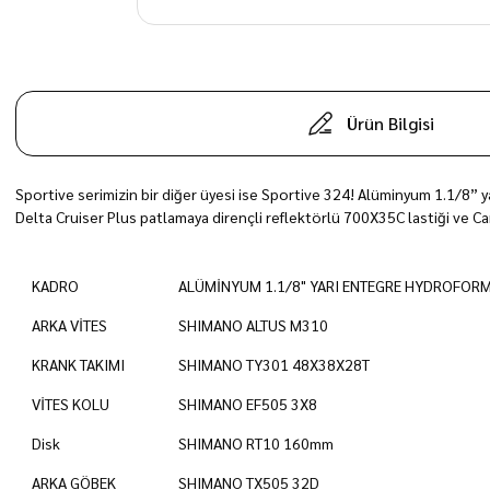
Ürün Bilgisi
Sportive serimizin bir diğer üyesi ise Sportive 324! Alüminyum 1.1/8”
Delta Cruiser Plus patlamaya dirençli reflektörlü 700X35C lastiği ve Car
KADRO
ALÜMİNYUM 1.1/8" YARI ENTEGRE HYDROFOR
ARKA VİTES
SHIMANO ALTUS M310
KRANK TAKIMI
SHIMANO TY301 48X38X28T
VİTES KOLU
SHIMANO EF505 3X8
Disk
SHIMANO RT10 160mm
ARKA GÖBEK
SHIMANO TX505 32D