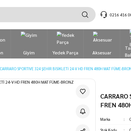
0216 416 0
Ta
on
Giyim
Yedek Parça
Aksesuar
Ba
CARRARO SPORTIVE 324 ŞEHİR BİSİKLETİ 24-V HD FREN 480H MAT FÜME-BRO
CARRARO S
FREN 480
Marka
C
Stok Kodu
C