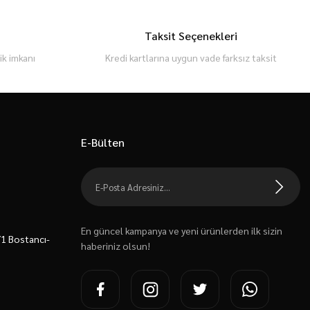
Taksit Seçenekleri
k imkanı
Kredi kartlarına uygun vade farksız taksit
E-Bülten
En güncel kampanya ve yeni ürünlerden ilk sizin
7/1 Bostancı-
haberiniz olsun!