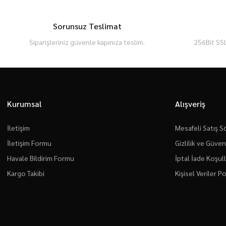
Sorunsuz Teslimat
Siparişleriniz güvenle kapınıza teslim.
256Bit SSL
Kurumsal
Alışveriş
İletişim
Mesafeli Satış 
İletişim Formu
Gizlilik ve Güven
Havale Bildirim Formu
İptal İade Koşull
Kargo Takibi
Kişisel Veriler Po