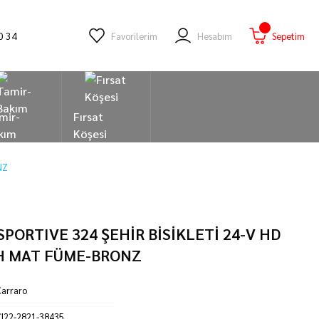
0 34
Favorilerim
Hesabım
Sepetim
mir-
Fırsat
kım
Köşesi
NZ
PORTIVE 324 ŞEHİR BİSİKLETİ 24-V HD
H MAT FÜME-BRONZ
arraro
I22-2821-38435