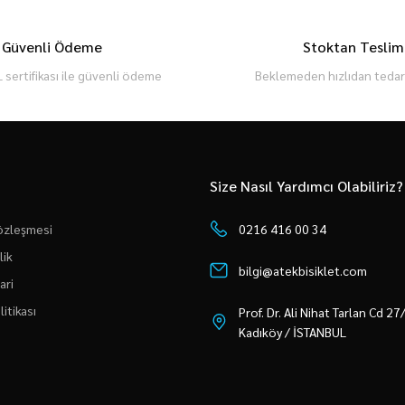
Güvenli Ödeme
Stoktan Teslim
 sertifikası ile güvenli ödeme
Beklemeden hızlıdan tedari
Size Nasıl Yardımcı Olabiliriz?
Sözleşmesi
0216 416 00 34
lik
bilgi@atekbisiklet.com
ari
litikası
Prof. Dr. Ali Nihat Tarlan Cd 2
Kadıköy / İSTANBUL