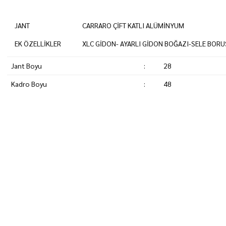
JANT
CARRARO ÇİFT KATLI ALÜMİNYUM
EK ÖZELLİKLER
XLC GİDON- AYARLI GİDON BOĞAZI-SELE BOR
Jant Boyu
:
28
Kadro Boyu
:
48