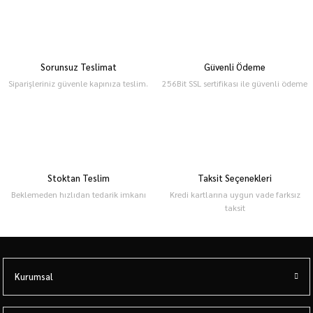
Sorunsuz Teslimat
Güvenli Ödeme
Siparişleriniz güvenle kapınıza teslim.
256Bit SSL sertifikası ile güvenli ödeme
Stoktan Teslim
Taksit Seçenekleri
Beklemeden hızlıdan tedarik imkanı
Kredi kartlarına uygun vade farksız
taksit
Kurumsal