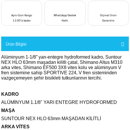
Aynı Gün Kargo
WhatsApp Destek
Orjinal Ürün
12:00’a kadar
Hattı
Garantisi
Ürün Bilgisi
Alüminyum 1-1/8” yarı-entegre hydroformed kadro, Suntour
NEX HLO 63mm maşadan kilitli çatal, Shimano Altus M310
arka vites, Shimano EF500 3X8 vites kolu ve alüminyum V
fren sistemine sahip SPORTIVE 224, V fren sisteminden
vazgeçemeyen şehir bisikleti tutkunlarının tercihi.
KADRO
ALÜMİNYUM 1.1/8" YARI ENTEGRE HYDROFORMED
MAŞA
SUNTOUR NEX HLO 63mm MAŞADAN KİLİTLİ
ARKA VİTES