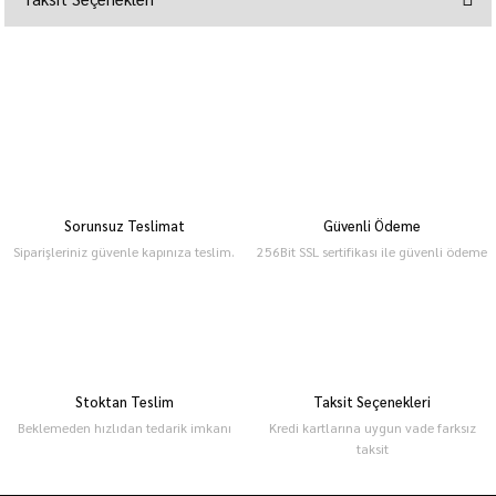
Sorunsuz Teslimat
Güvenli Ödeme
Siparişleriniz güvenle kapınıza teslim.
256Bit SSL sertifikası ile güvenli ödeme
Stoktan Teslim
Taksit Seçenekleri
Beklemeden hızlıdan tedarik imkanı
Kredi kartlarına uygun vade farksız
taksit