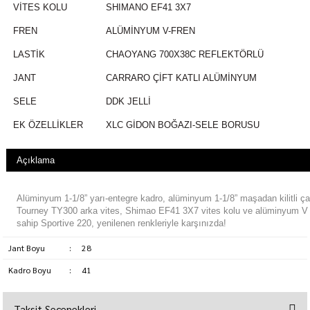
VİTES KOLU
SHIMANO EF41 3X7
FREN
ALÜMİNYUM V-FREN
LASTİK
CHAOYANG 700X38C REFLEKTÖRLÜ
JANT
CARRARO ÇİFT KATLI ALÜMİNYUM
SELE
DDK JELLİ
EK ÖZELLİKLER
XLC GİDON BOĞAZI-SELE BORUSU
Açıklama
Alüminyum 1-1/8” yarı-entegre kadro, alüminyum 1-1/8” maşadan kilitli ç
Tourney TY300 arka vites, Shimao EF41 3X7 vites kolu ve alüminyum V 
sahip Sportive 220, yenilenen renkleriyle karşınızda!
Jant Boyu
:
28
Kadro Boyu
:
41
Taksit Seçenekleri